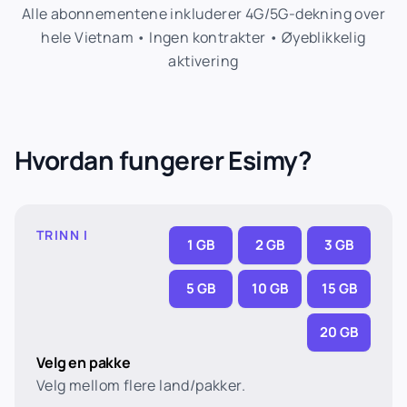
Alle abonnementene inkluderer 4G/5G-dekning over
hele Vietnam • Ingen kontrakter • Øyeblikkelig
aktivering
Hvordan fungerer Esimy?
TRINN I
1 GB
2 GB
3 GB
5 GB
10 GB
15 GB
20 GB
Velg en pakke
Velg mellom flere land/pakker.