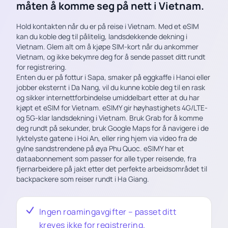
måten å komme seg på nett i Vietnam.
Hold kontakten når du er på reise i Vietnam. Med et eSIM
kan du koble deg til pålitelig, landsdekkende dekning i
Vietnam. Glem alt om å kjøpe SIM-kort når du ankommer
Vietnam, og ikke bekymre deg for å sende passet ditt rundt
for registrering.
Enten du er på fottur i Sapa, smaker på eggkaffe i Hanoi eller
jobber eksternt i Da Nang, vil du kunne koble deg til en rask
og sikker internettforbindelse umiddelbart etter at du har
kjøpt et eSIM for Vietnam. eSIMY gir høyhastighets 4G/LTE-
og 5G-klar landsdekning i Vietnam. Bruk Grab for å komme
deg rundt på sekunder, bruk Google Maps for å navigere i de
lyktelyste gatene i Hoi An, eller ring hjem via video fra de
gylne sandstrendene på øya Phu Quoc. eSIMY har et
dataabonnement som passer for alle typer reisende, fra
fjernarbeidere på jakt etter det perfekte arbeidsområdet til
backpackere som reiser rundt i Ha Giang.
Ingen roamingavgifter – passet ditt
kreves ikke for registrering.