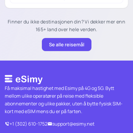
Finner du ikke destinasjonen din? Vi dekker mer enn
165+ land over hele verden.
Se alle reisemål
Få maksimal hastighet med Esimy på 4G og 5G. Bytt
mellom ulike operatører på reise med fleksible
abonnementer og ulike pakker, uten å bytte fysisk SIM-
kort med eSIM mens du er på farten.
+1 (302) 610-1752
support@esimy.net