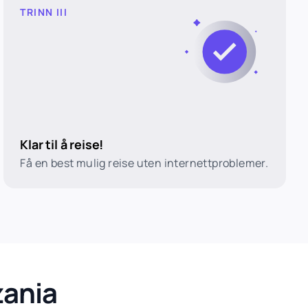
TRINN III
Klar til å reise!
Få en best mulig reise uten internettproblemer.
zania