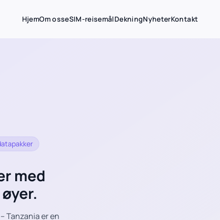
Hjem
Om oss
eSIM-reisemål
Dekning
Nyheter
Kontakt
 datapakker
ser med
 øyer.
 – Tanzania er en