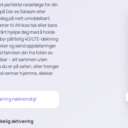
t perfekte reisefølge for din
på Dar es Salaam eller
 deg på nett umiddelbart.
er til Afrikas tak eller bare
 vårt hjelpe deg med å holde
lbyr pålitelig 4G/LTE-dekning
akker og send oppdateringer
familien din fra foten av
zibar – alt sammen uten
u er på safari, eller trenger
med venner hjemme, dekker
rering nødvendig!
kelig aktivering