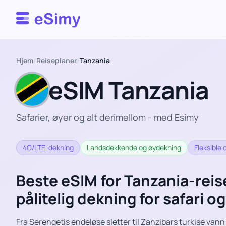
Esimy
Hjem
/
Reiseplaner
/
Tanzania
eSIM Tanzania
Safarier, øyer og alt derimellom - med Esimy
4G/LTE-dekning
Landsdekkende og øydekning
Fleksible
Beste eSIM for Tanzania-rei
pålitelig dekning for safari og
Fra Serengetis endeløse sletter til Zanzibars turkise vann