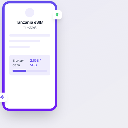
Tanzania eSIM
Tilkoblet
Bruk av
2.1GB /
data
5GB