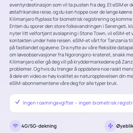
eventyrdestinasjon som vil ta pusten fra deg. Et eSIM er de
østafrikanske reise, og du kan hoppe over de lange køene 
Kilimanjaro flyplass for biometrisk registrering og komme
Enten du sporer den store folkevandringen i Serengeti, klatr
nyter litt velfortjent avslapning i Stone Town, vil eSIM-et
kontakten under hele reisen. eSIM-et vårt for Tanzania ti
på fastlandet og øyene. Dra nytte av våre fleksible datap
om løveobservasjoner fra Ngorongoro-krateret, snakk med 
Kilimanjaro eller gå deg vill på kryddermarkedene på Zan
problemer. Og hvis du trenger å oppdatere noe raskt mens d
å dele en video av høy kvalitet av naturopplevelsen din 
eSIM-abonnementene våre deg for alle typer bruk.
Ingen roamingavgifter – ingen biometrisk regist
4G/5G-dekning
Øyeblik