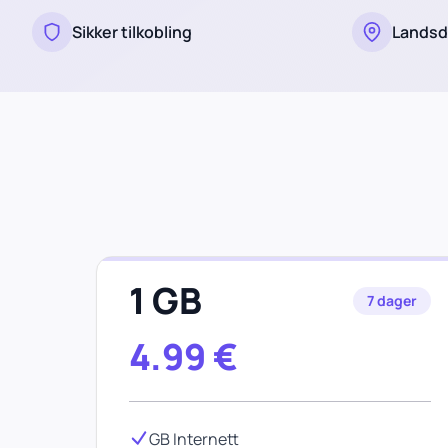
Sikker tilkobling
Landsd
1 GB
7 dager
4.99
€
GB Internett