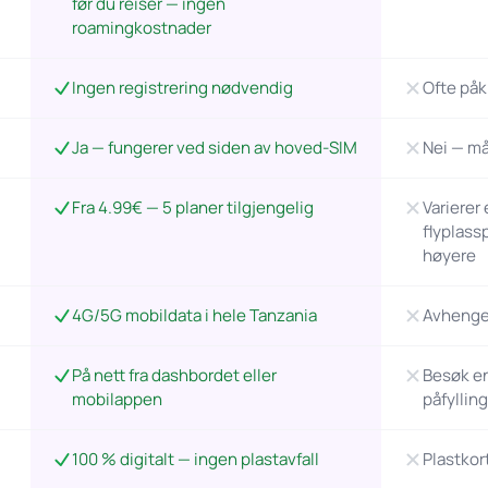
før du reiser — ingen
roamingkostnader
Ingen registrering nødvendig
Ofte påk
Ja — fungerer ved siden av hoved-SIM
Nei — må
Fra 4.99€ — 5 planer tilgjengelig
Varierer
flyplass
høyere
4G/5G mobildata i hele Tanzania
Avhenger
På nett fra dashbordet eller
Besøk en 
mobilappen
påfyllin
100 % digitalt — ingen plastavfall
Plastkor