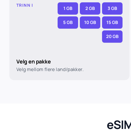
TRINN I
1 GB
2 GB
3 GB
5 GB
10 GB
15 GB
20 GB
Velg en pakke
Velg mellom flere land/pakker.
eSIM