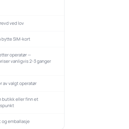
revd ved lov
 bytte SIM-kort
 etter operatør —
priser vanligvis 2-3 ganger
 av valgt operatør
butikk eller finn et
gspunkt
t og emballasje