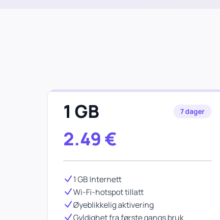
1 GB
7 dager
2.49
€
1 GB Internett
Wi-Fi-hotspot tillatt
Øyeblikkelig aktivering
Gyldighet fra første gangs bruk