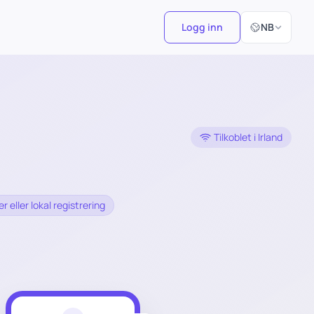
Velg språk
Logg inn
NB
Tilkoblet i Irland
 eller lokal registrering