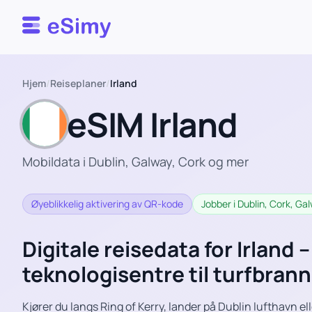
Esimy
Hjem
/
Reiseplaner
/
Irland
eSIM Irland
Mobildata i Dublin, Galway, Cork og mer
Øyeblikkelig aktivering av QR-kode
Jobber i Dublin, Cork, Ga
Digitale reisedata for Irland –
teknologisentre til turfbran
Kjører du langs Ring of Kerry, lander på Dublin lufthavn el