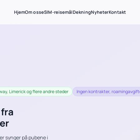
Hjem
Om oss
eSIM-reisemål
Dekning
Nyheter
Kontakt
lway, Limerick og flere andre steder
Ingen kontrakter, roamingavgifter
 fra
ner
ler synger på pubene i