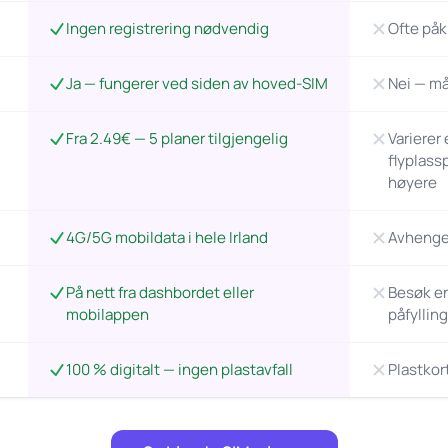
Ingen registrering nødvendig
Ofte påk
Ja — fungerer ved siden av hoved-SIM
Nei — må
Fra 2.49€ — 5 planer tilgjengelig
Varierer
flyplass
høyere
4G/5G mobildata i hele Irland
Avhenger
På nett fra dashbordet eller
Besøk en 
mobilappen
påfyllin
100 % digitalt — ingen plastavfall
Plastkor