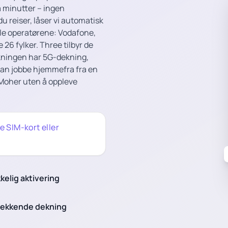
å minutter – ingen
u reiser, låser vi automatisk
nale operatørene: Vodafone,
 26 fylker. Three tilbyr de
lkningen har 5G-dekning,
 kan jobbe hjemmefra fra en
 Moher uten å oppleve
ke SIM-kort eller
kelig aktivering
ekkende dekning