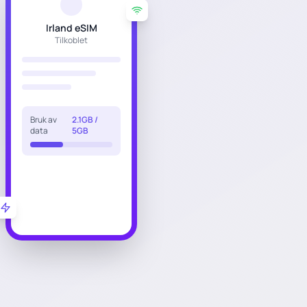
Irland eSIM
Tilkoblet
Bruk av
2.1GB /
data
5GB