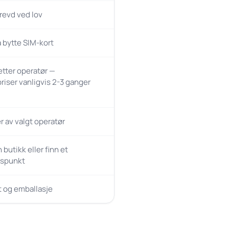
revd ved lov
 bytte SIM-kort
 etter operatør —
priser vanligvis 2-3 ganger
 av valgt operatør
butikk eller finn et
gspunkt
t og emballasje