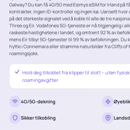
Galway? Du kan få 4G/5G med Esimys eSIM for Irland på f
kontrakter, ingen ID-kontroller og ingen kø. Uansett hvor d
på det sterkeste signalet ved å koble til alle de tre nasjo
Three og Eir. Vodafones 5G-tjeneste er nå tilgjengelig i alle
raskeste hastighetene i landet, og omtrent 92 % av befo
mens Eir tilbyr 5G-tjenester til 99 % av befolkningen. Du
hytte i Connemara eller strømme naturbilder fra Cliffs of
roamingsjokk.
Hold deg tilkoblet fra klipper til slott – uten fysis
roamingavgifter
4G/5G-dekning
Øyeblik
Sikker tilkobling
Landsd