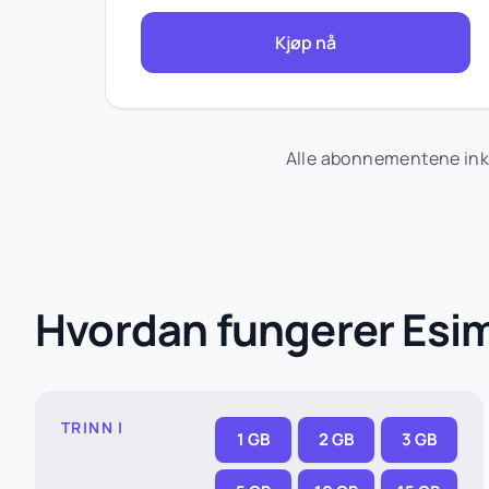
Kjøp nå
Alle abonnementene inkl
Hvordan fungerer Esi
TRINN I
1 GB
2 GB
3 GB