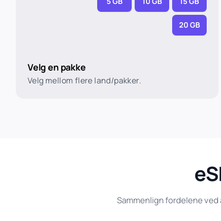
5 GB
10 GB
15 GB
20 GB
Velg en pakke
Velg mellom flere land/pakker.
eSI
Sammenlign fordelene ved å