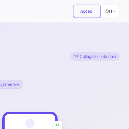
Seleziona la 
Accedi
IT
Collegato in Balcani
iştirme Yok