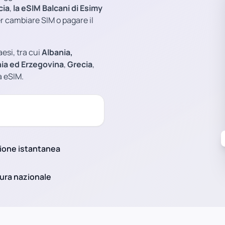
cia
,
la eSIM Balcani di Esimy
er cambiare SIM o pagare il
aesi, tra cui
Albania,
ia ed Erzegovina
,
Grecia
,
a eSIM.
ione istantanea
ura nazionale