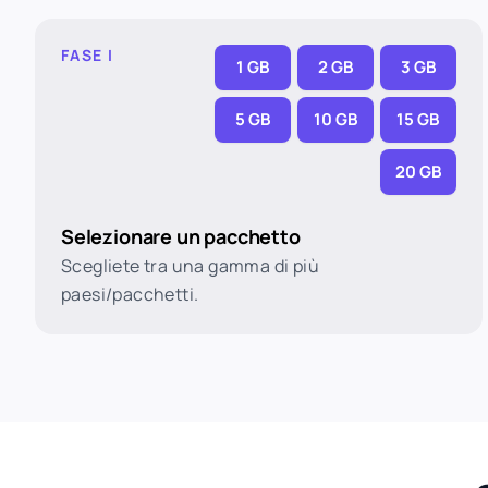
FASE I
1 GB
2 GB
3 GB
5 GB
10 GB
15 GB
20 GB
Selezionare un pacchetto
Scegliete tra una gamma di più
paesi/pacchetti.