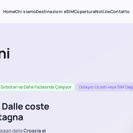
Home
Chi siamo
Destinazioni eSIM
Copertura
Notizie
Contatto
ni
 Sırbistan ve Daha Fazlasında Çalışıyor
Dolaşım Ücreti veya SIM Değ
 Dalle coste
ntagna
iaggio dalla
Croazia al