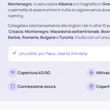
Montenegro
, in escursione
Albania
o in traghetto in
Gre
vi permette di essere online in tutta la regione senza dov
roaming.
Collegatevi istantaneamente alle migliori reti in oltre 10 p
Croazia
,
Montenegro
,
Macedonia settentrionale
,
Bosn
Serbia,
Romania
,
Bulgaria
e
Turchia
, il tutto con un’unic
Una eSIM, più Paesi, libertà illimitata.
Copertura 4G/5G
Attivaz
Connessione sicura
Copert