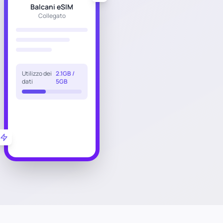
Balcani eSIM
Collegato
Utilizzo dei
2.1GB /
dati
5GB