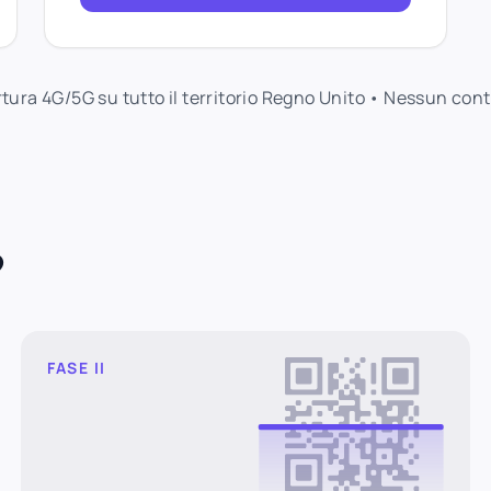
ertura 4G/5G su tutto il territorio Regno Unito • Nessun con
?
FASE II