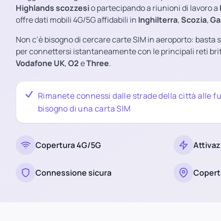
Highlands scozzesi
o partecipando a riunioni di lavoro a
offre dati mobili 4G/5G affidabili in
Inghilterra
,
Scozia
,
Ga
Non c’è bisogno di cercare carte SIM in aeroporto: basta
per connettersi istantaneamente con le principali reti b
Vodafone UK
,
O2
e
Three
.
Rimanete connessi dalle strade della città alle
bisogno di una carta SIM
Copertura 4G/5G
Attivaz
Connessione sicura
Copert