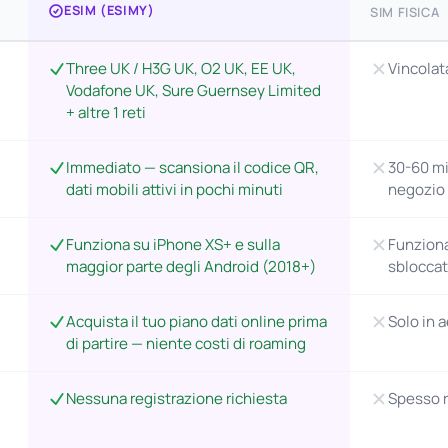
ESIM (ESIMY)
SIM FISICA
Three UK / H3G UK, O2 UK, EE UK,
Vincolat
Vodafone UK, Sure Guernsey Limited
+ altre 1 reti
Immediato — scansiona il codice QR,
30-60 mi
dati mobili attivi in pochi minuti
negozio
Funziona su iPhone XS+ e sulla
Funziona
maggior parte degli Android (2018+)
sblocca
Acquista il tuo piano dati online prima
Solo in a
di partire — niente costi di roaming
Nessuna registrazione richiesta
Spesso r