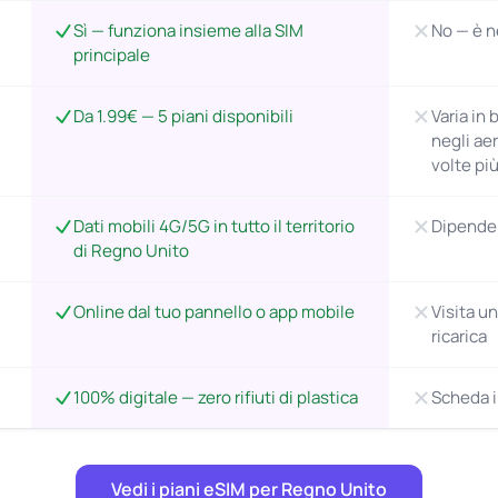
Sì — funziona insieme alla SIM
No — è n
principale
Da 1.99€ — 5 piani disponibili
Varia in 
negli ae
volte più
Dati mobili 4G/5G in tutto il territorio
Dipende 
di Regno Unito
Online dal tuo pannello o app mobile
Visita u
ricarica
100% digitale — zero rifiuti di plastica
Scheda i
Vedi i piani eSIM per Regno Unito