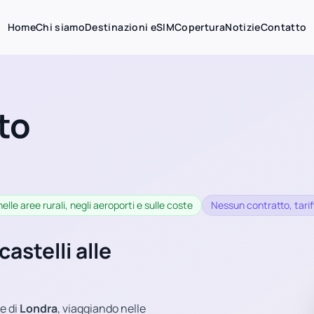
Home
Chi siamo
Destinazioni eSIM
Copertura
Notizie
Contatto
to
nelle aree rurali, negli aeroporti e sulle coste
Nessun contratto, tarif
astelli alle
e di
Londra
, viaggiando nelle