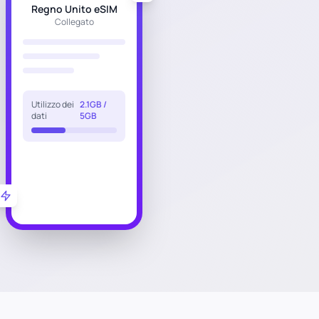
Regno Unito eSIM
Collegato
Utilizzo dei
2.1GB /
dati
5GB