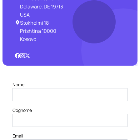
Delaware, DE 19713
USA
Stokholmi 18
Prishtina 10000
Kosovo
Nome
Cognome
Email