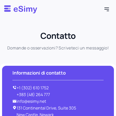
Esimy
Contatto
Domande o osservazioni? Scriveteci un messaggio!
Informazioni di contatto
+1 (302) 610 1752
+383 (48) 264 777
info@esimy.net
131 Continental Drive, Suite 305
New Castle, Newark