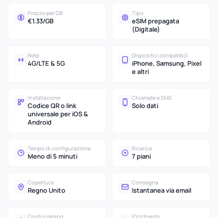
Prezzo per GB
Tipo
€1.33/GB
eSIM prepagata
(Digitale)
Rete
Dispositivi compatibili
4G/LTE & 5G
iPhone, Samsung, Pixel
e altri
Installazione
Chiamate e SMS
Codice QR o link
Solo dati
universale per iOS &
Android
Tempo di configurazione
Ricarica
Meno di 5 minuti
7 piani
Copertura
Consegna
Regno Unito
Istantanea via email
Costi roaming
ID richiesto