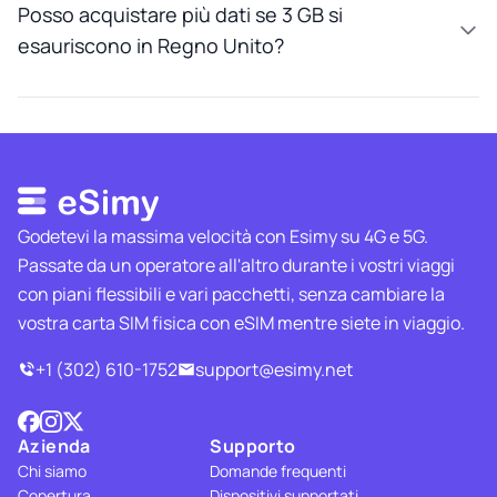
Posso acquistare più dati se 3 GB si
esauriscono in Regno Unito?
Godetevi la massima velocità con Esimy su 4G e 5G.
Passate da un operatore all'altro durante i vostri viaggi
con piani flessibili e vari pacchetti, senza cambiare la
vostra carta SIM fisica con eSIM mentre siete in viaggio.
+1 (302) 610-1752
support@esimy.net
Azienda
Supporto
Chi siamo
Domande frequenti
Copertura
Dispositivi supportati