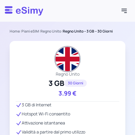
Esimy
Home
/
Piani eSIM
/
Regno Unito
/
Regno Unito – 3 GB – 30 Giorni
Regno Unito
3 GB
30 Giorni
3.99
€
3 GB di Internet
Hotspot Wi-Fi consentito
Attivazione istantanea
Validità a partire dal primo utilizzo