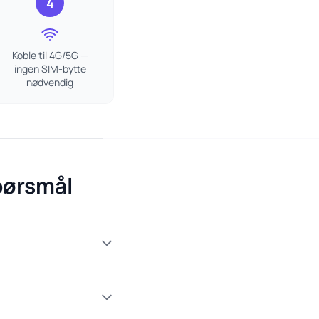
4
Koble til 4G/5G —
ingen SIM-bytte
nødvendig
spørsmål