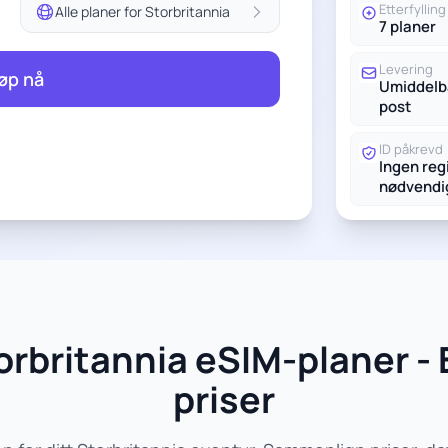
Etterfylling
Alle planer for Storbritannia
7 planer
Levering
øp nå
Umiddelba
post
ID påkrevd
Ingen reg
nødvendi
rbritannia eSIM-planer -
priser