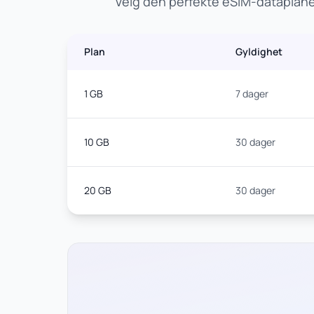
Velg den perfekte eSIM-dataplanen
Plan
Gyldighet
1 GB
7 dager
10 GB
30 dager
20 GB
30 dager