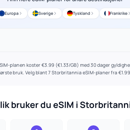
Europa
Sverige
Tyskland
Frankrike
eSIM-planen koster €3.99 (€1.33/GB) med 30 dager gyldighet
første bruk. Velg blant 7 Storbritannia eSIM-planer fra €1.99
lik bruker du eSIM i Storbritann