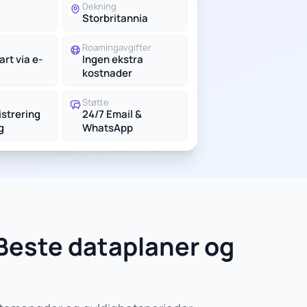
Dekning
Storbritannia
Roamingavgifter
rt via e-
Ingen ekstra
kostnader
Støtte
istrering
24/7 Email &
g
WhatsApp
 Beste dataplaner og