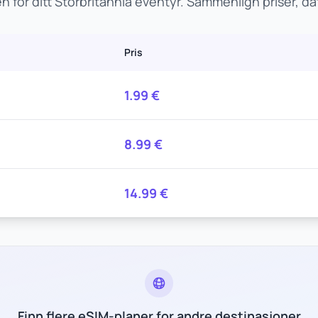
 for ditt Storbritannia eventyr. Sammenlign priser, 
Pris
1.99
€
8.99
€
14.99
€
Finn flere eSIM-planer for andre destinasjoner