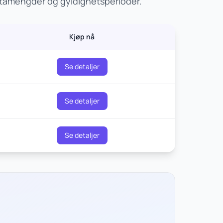
datamengder og gyldighetsperioder.
Kjøp nå
Se detaljer
Se detaljer
Se detaljer