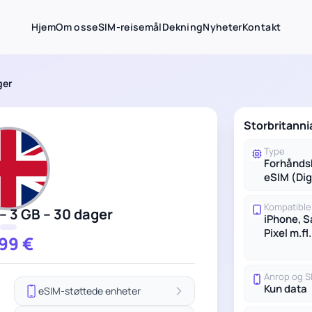
Hjem
Om oss
eSIM-reisemål
Dekning
Nyheter
Kontakt
ger
Storbritanni
Type
Forhånds
eSIM (Dig
Kompatible
– 3 GB – 30 dager
iPhone, 
Pixel m.fl.
.99
€
Anrop og 
Kun data
eSIM-støttede enheter