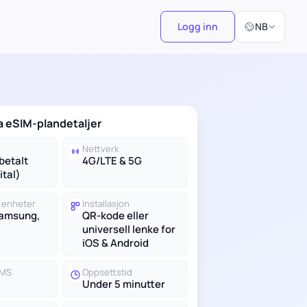
Velg språk
Logg inn
NB
a eSIM-plandetaljer
Nettverk
betalt
4G/LTE & 5G
ital)
 enheter
Installasjon
Samsung,
QR-kode eller
universell lenke for
iOS & Android
SMS
Oppsettstid
Under 5 minutter