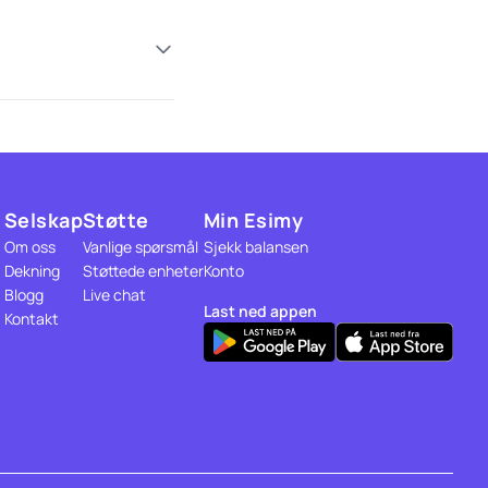
Selskap
Støtte
Min Esimy
Om oss
Vanlige spørsmål
Sjekk balansen
Dekning
Støttede enheter
Konto
Blogg
Live chat
Last ned appen
Kontakt