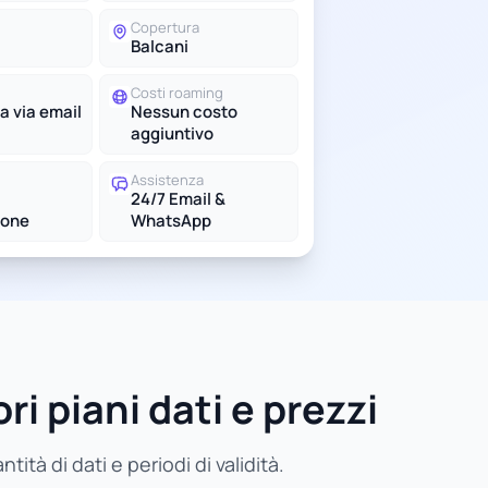
Copertura
Balcani
Costi roaming
a via email
Nessun costo
aggiuntivo
Assistenza
24/7 Email &
ione
WhatsApp
ri piani dati e prezzi
ità di dati e periodi di validità.