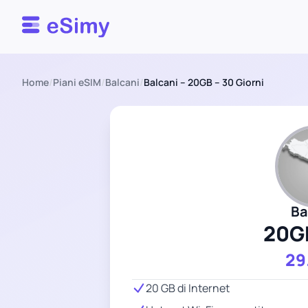
Esimy
Home
/
Piani eSIM
/
Balcani
/
Balcani – 20GB – 30 Giorni
Ba
20G
29
20 GB di Internet