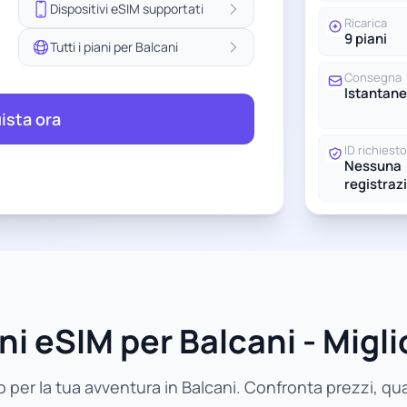
Dispositivi eSIM supportati
Ricarica
9 piani
Tutti i piani per Balcani
Consegna
Istantane
ista ora
ID richiesto
Nessuna
registraz
ni eSIM per Balcani - Miglio
o per la tua avventura in Balcani. Confronta prezzi, quant