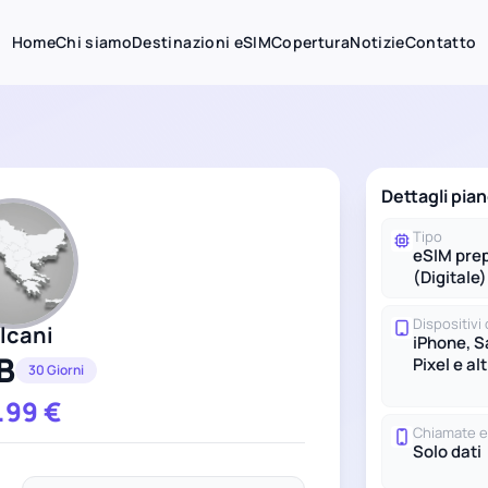
Home
Chi siamo
Destinazioni eSIM
Copertura
Notizie
Contatto
Dettagli pia
Tipo
eSIM pre
(Digitale)
Dispositivi 
lcani
iPhone, 
B
Pixel e alt
30 Giorni
.99
€
Chiamate 
Solo dati