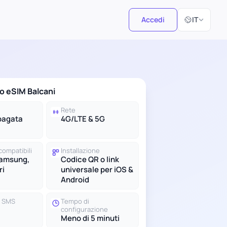
Seleziona la 
Accedi
IT
no eSIM Balcani
Rete
pagata
4G/LTE & 5G
compatibili
Installazione
Samsung,
Codice QR o link
ri
universale per iOS &
Android
e SMS
Tempo di
configurazione
Meno di 5 minuti