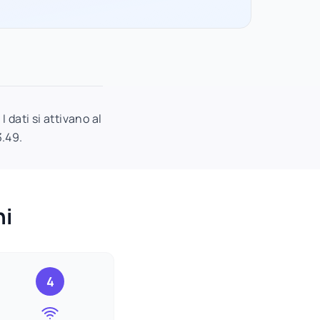
 dati si attivano al
3.49.
ni
4