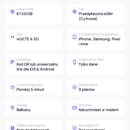
Cena za GB
Typ
€1.50/GB
Przedpłacona eSIM
(Cyfrowa)
Sieć
Kompatybilne urządzenia
4G/LTE & 5G
iPhone, Samsung, Pixel
i inne
Instalacja
Połączenia i SMS
Kod QR lub uniwersalny
Tylko dane
link dla iOS & Android
Czas konfiguracji
Doładowanie
Poniżej 5 minut
9 planów
Zasięg
Dostawa
Bałkany
Natychmiast e-mailem
Opłaty roamingowe
Wymagane ID