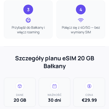
3
4
Przybądź do Bałkany i
Połącz się z 4G/5G — bez
włącz roaming
wymiany SIM
Szczegóły planu eSIM 20 GB
Bałkany
DANE
WAŻNOŚĆ
CENA
20 GB
30 dni
€29.99