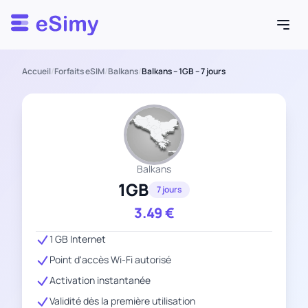
Esimy
Accueil
/
Forfaits eSIM
/
Balkans
/
Balkans – 1GB – 7 jours
Balkans
1GB
7 jours
3.49
€
1 GB Internet
Point d'accès Wi-Fi autorisé
Activation instantanée
Validité dès la première utilisation