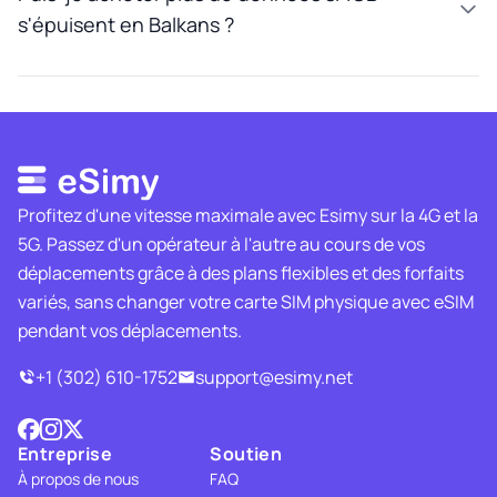
s'épuisent en Balkans ?
Profitez d'une vitesse maximale avec Esimy sur la 4G et la
5G. Passez d'un opérateur à l'autre au cours de vos
déplacements grâce à des plans flexibles et des forfaits
variés, sans changer votre carte SIM physique avec eSIM
pendant vos déplacements.
+1 (302) 610-1752
support@esimy.net
Entreprise
Soutien
À propos de nous
FAQ