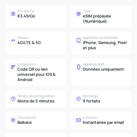
Prix par Go
Type
€3.49/Go
eSIM prépayée
(Numérique)
Réseau
Appareils compatibles
4G/LTE & 5G
iPhone, Samsung, Pixel
et plus
Installation
Appels & SMS
Code QR ou lien
Données uniquement
universel pour iOS &
Android
Temps de configuration
Recharge
Moins de 5 minutes
9 forfaits
Couverture
Livraison
Balkans
Instantanée par email