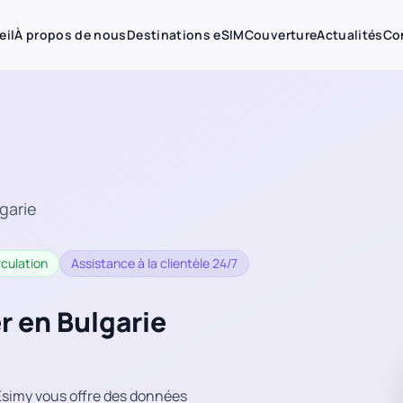
eil
À propos de nous
Destinations eSIM
Couverture
Actualités
Co
garie
rculation
Assistance à la clientèle 24/7
r en Bulgarie
Esimy vous offre des données