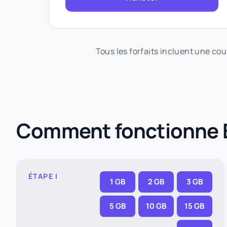
Tous les forfaits incluent une cou
Comment fonctionne 
ÉTAPE I
1 GB
2 GB
3 GB
5 GB
10 GB
15 GB