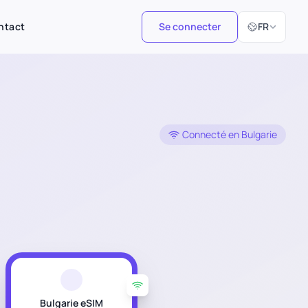
Sélectionner 
ntact
Se connecter
FR
Connecté en Bulgarie
Bulgarie eSIM