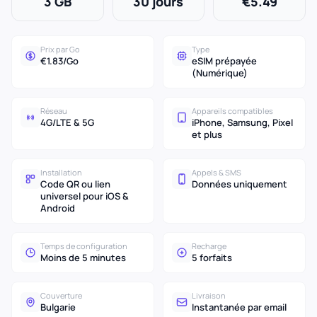
3 GB
30 jours
€5.49
Prix par Go
Type
€1.83/Go
eSIM prépayée
(Numérique)
Réseau
Appareils compatibles
4G/LTE & 5G
iPhone, Samsung, Pixel
et plus
Installation
Appels & SMS
Code QR ou lien
Données uniquement
universel pour iOS &
Android
Temps de configuration
Recharge
Moins de 5 minutes
5 forfaits
Couverture
Livraison
Bulgarie
Instantanée par email