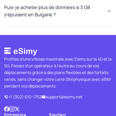
Puis-je acheter plus de données si 3 GB
s'épuisent en Bulgarie ?
Profitez d'une vitesse maximale avec Esimy sur la 4G et la
5G. Passez d'un opérateur à l'autre au cours de vos
déplacements grâce à des plans flexibles et des forfaits
variés, sans changer votre carte SIM physique avec eSIM
pendant vos déplacements.
+1 (302) 610-1752
support@esimy.net
Entreprise
Soutien