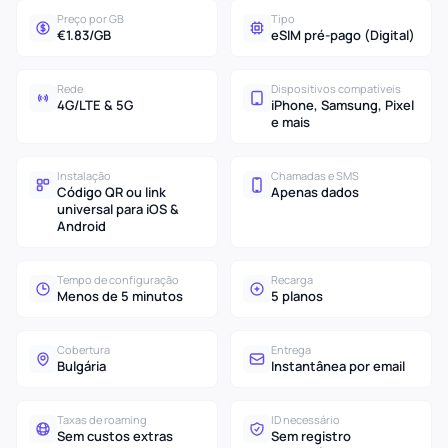
Preço por GB
Tipo
€1.83/GB
eSIM pré-pago (Digital)
Rede
Dispositivos compatíveis
4G/LTE & 5G
iPhone, Samsung, Pixel
e mais
Instalação
Chamadas e SMS
Código QR ou link
Apenas dados
universal para iOS &
Android
Tempo de configuração
Recarga
Menos de 5 minutos
5 planos
Cobertura
Entrega
Bulgária
Instantânea por email
Taxas de roaming
ID necessário
Sem custos extras
Sem registro