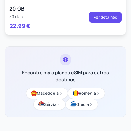
20 GB
30 dias
Ver detalhes
22.99
€
Encontre mais planos eSIM para outros
destinos
Macedônia
Roménia
Sérvia
Grécia