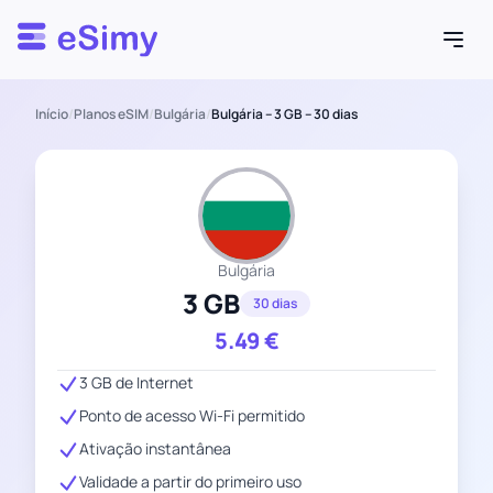
Esimy
Início
/
Planos eSIM
/
Bulgária
/
Bulgária – 3 GB – 30 dias
Bulgária
3 GB
30 dias
5.49
€
3 GB de Internet
Ponto de acesso Wi-Fi permitido
Ativação instantânea
Validade a partir do primeiro uso