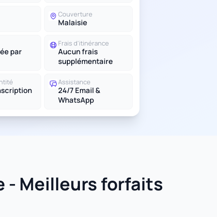
Couverture
Malaisie
Frais d'itinérance
ée par
Aucun frais
supplémentaire
ntité
Assistance
scription
24/7 Email &
WhatsApp
- Meilleurs forfaits