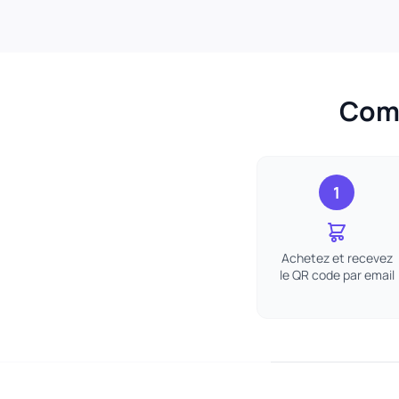
Comm
1
Achetez et recevez
le QR code par email