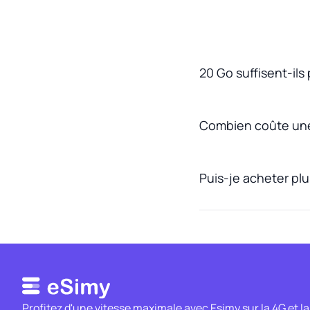
20 Go suffisent-ils 
Combien coûte une
Puis-je acheter plu
Profitez d'une vitesse maximale avec Esimy sur la 4G et la