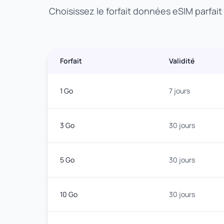
Choisissez le forfait données eSIM parfait
Forfait
Validité
1 Go
7 jours
3 Go
30 jours
5 Go
30 jours
10 Go
30 jours