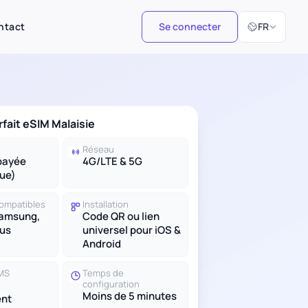
Sélectionner 
ntact
Se connecter
FR
rfait eSIM Malaisie
Réseau
payée
4G/LTE & 5G
ue)
compatibles
Installation
Samsung,
Code QR ou lien
lus
universel pour iOS &
Android
SMS
Temps de
configuration
Moins de 5 minutes
nt