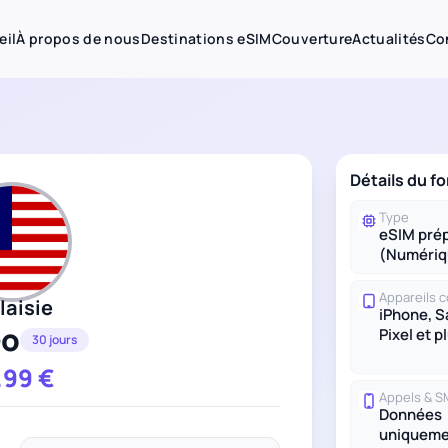
eil
À propos de nous
Destinations eSIM
Couverture
Actualités
Co
Détails du fo
Type
eSIM pré
(Numériq
Appareils 
laisie
iPhone, 
Go
Pixel et p
30 jours
.99
€
Appels & 
Données
uniqueme