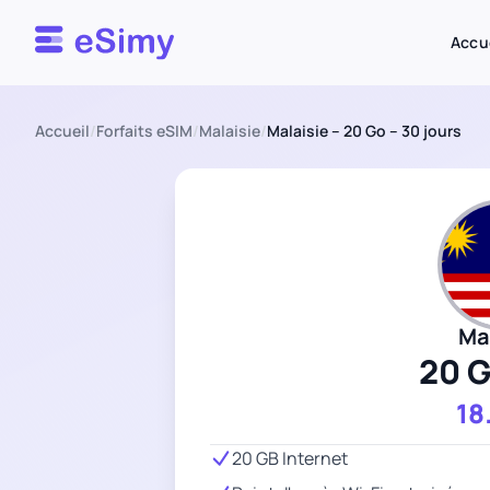
Esimy
Accu
Accueil
/
Forfaits eSIM
/
Malaisie
/
Malaisie – 20 Go – 30 jours
Ma
20 
18
20 GB Internet