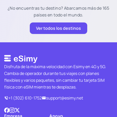
¿No encuentras tu destino? Abarcamos más de 165
países en todo el mundo.
Ver todos los destinos
Disfruta de la máxima velocidad con Esimy en 4G y 5G.
Cambia de operador durante tus viajes con planes
flexibles y varios paquetes, sin cambiar tu tarjeta SIM
física con eSIM mientras te desplazas.
+1 (302) 610-1752
support@esimy.net
Empresa
Apoyo