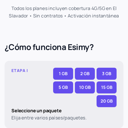
Todos los planes incluyen cobertura 4G/5G en El
Slavador • Sin contratos • Activación instantánea
¿Cómo funciona Esimy?
ETAPA I
1 GB
2 GB
3 GB
5 GB
10 GB
15 GB
20 GB
Seleccione un paquete
Elija entre varios países/paquetes.