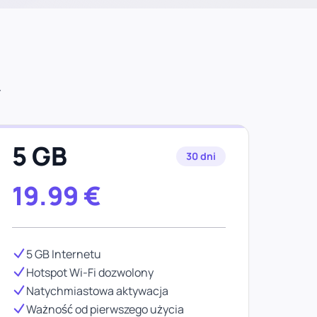
r
5 GB
30 dni
19.99
€
5 GB Internetu
Hotspot Wi-Fi dozwolony
Natychmiastowa aktywacja
Ważność od pierwszego użycia