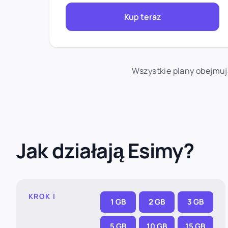
Kup teraz
Wszystkie plany obejmuj
Jak działają Esimy?
KROK I
1 GB
2 GB
3 GB
5 GB
10 GB
15 GB