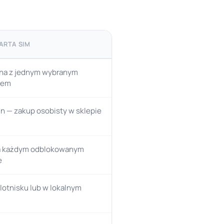
ARTA SIM
na z jednym wybranym
rem
n — zakup osobisty w sklepie
na każdym odblokowanym
e
 lotnisku lub w lokalnym