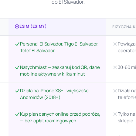
do El Slavador.
ESIM (ESIMY)
FIZYCZNA K
Personal El Salvador, Tigo El Salvador,
Powiąza
Telef El Salvador
operato
Natychmiast — zeskanuj kod QR, dane
30-60 mi
mobilne aktywne w kilka minut
Działa na iPhone XS+ i większości
Działa 
Androidów (2018+)
telefoni
Kup plan danych online przed podróżą
Tylko na
— bez opłat roamingowych
sklepie