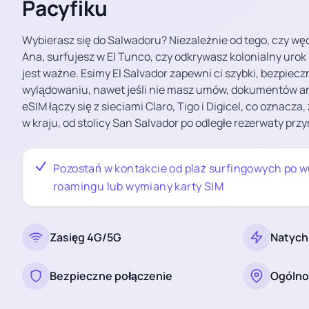
Pacyfiku
Wybierasz się do Salwadoru? Niezależnie od tego, czy wę
Ana, surfujesz w El Tunco, czy odkrywasz kolonialny urok
jest ważne. Esimy El Salvador zapewni ci szybki, bezpieczn
wylądowaniu, nawet jeśli nie masz umów, dokumentów ani
eSIM łączy się z sieciami Claro, Tigo i Digicel, co oznacza
w kraju, od stolicy San Salvador po odległe rezerwaty przy
Pozostań w kontakcie od plaż surfingowych po w
roamingu lub wymiany karty SIM
Zasięg 4G/5G
Natych
Bezpieczne połączenie
Ogólno