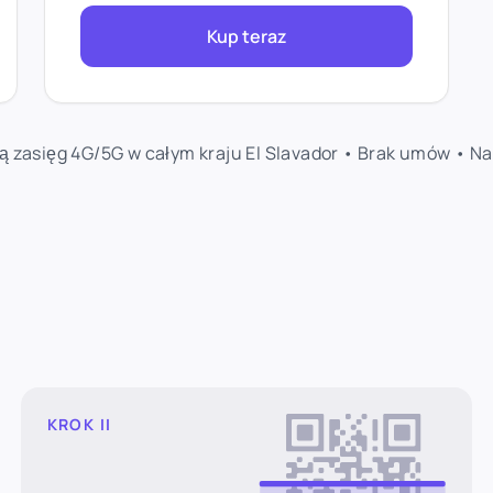
Kup teraz
ą zasięg 4G/5G w całym kraju El Slavador • Brak umów • 
KROK II