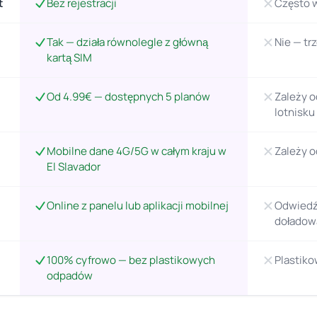
t
Bez rejestracji
Często 
Tak — działa równolegle z główną
Nie — tr
kartą SIM
Od 4.99€ — dostępnych 5 planów
Zależy o
lotnisku
Mobilne dane 4G/5G w całym kraju w
Zależy 
El Slavador
Online z panelu lub aplikacji mobilnej
Odwiedź 
doładow
100% cyfrowo — bez plastikowych
Plastiko
odpadów