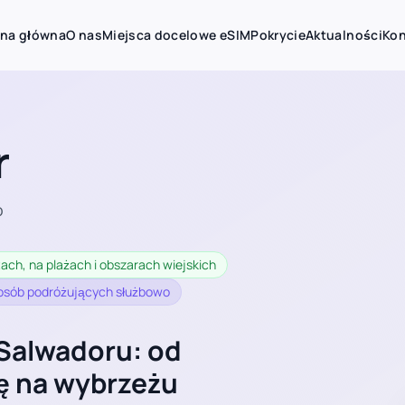
ona główna
O nas
Miejsca docelowe eSIM
Pokrycie
Aktualności
Kon
r
o
ch, na plażach i obszarach wiejskich
 osób podróżujących służbowo
Salwadoru: od
ę na wybrzeżu