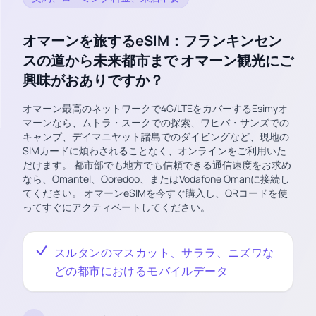
オマーンを旅するeSIM：フランキンセン
スの道から未来都市まで オマーン観光にご
興味がおありですか？
オマーン最高のネットワークで4G/LTEをカバーするEsimyオ
マーンなら、ムトラ・スークでの探索、ワヒバ・サンズでの
キャンプ、デイマニヤット諸島でのダイビングなど、現地の
SIMカードに煩わされることなく、オンラインをご利用いた
だけます。 都市部でも地方でも信頼できる通信速度をお求め
なら、Omantel、Ooredoo、またはVodafone Omanに接続し
てください。 オマーンeSIMを今すぐ購入し、QRコードを使
ってすぐにアクティベートしてください。
スルタンのマスカット、サララ、ニズワな
どの都市におけるモバイルデータ