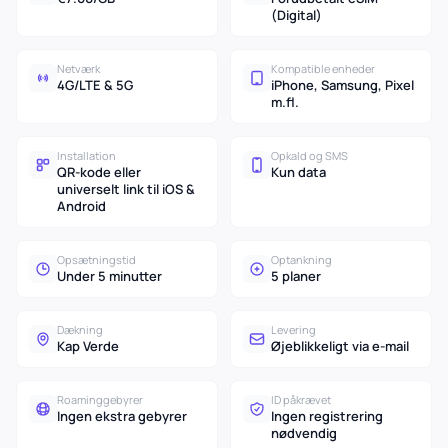
(Digital)
Netværk
Kompatible enheder
4G/LTE & 5G
iPhone, Samsung, Pixel
m.fl.
Installation
Opkald og SMS
QR-kode eller
Kun data
universelt link til iOS &
Android
Opsætningstid
Optankning
Under 5 minutter
5 planer
Dækning
Levering
Kap Verde
Øjeblikkeligt via e-mail
Roaminggebyrer
ID påkrævet
Ingen ekstra gebyrer
Ingen registrering
nødvendig