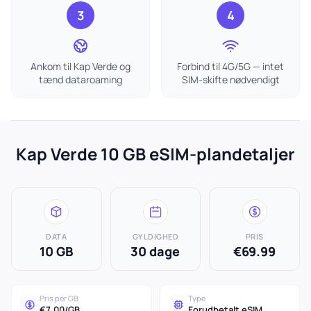
3
4
Ankom til Kap Verde og
Forbind til 4G/5G — intet
tænd dataroaming
SIM-skifte nødvendigt
Kap Verde 10 GB eSIM-plandetaljer
DATA
GYLDIGHED
PRIS
10 GB
30 dage
€69.99
Pris per GB
Type
€7.00/GB
Forudbetalt eSIM