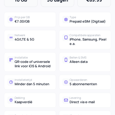
Prijs per GB
Type
€7.00/GB
Prepaid eSIM (Digitaal)
Netwerk
Compatibele apparaten
4G/LTE & 5G
iPhone, Samsung, Pixel
e.a.
Installatie
Bellen & SMS
QR-code of universele
Alleen data
link voor iOS & Android
Installatietijd
Opwaarderen
Minder dan 5 minuten
5 abonnementen
Dekking
Levering
Kaapverdië
Direct via e-mail