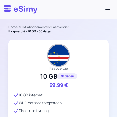
Esimy
Home
/
eSIM-abonnementen
/
Kaapverdië
/
Kaapverdië – 10 GB – 30 dagen
Kaapverdië
10 GB
30 dagen
69.99
€
10 GB internet
Wi-Fi hotspot toegestaan
Directe activering