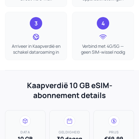
3
4
Arriveer in Kaapverdië en
Verbind met 4G/5G —
schakel dataroaming in
geen SIM-wissel nodig
Kaapverdië 10 GB eSIM-
abonnement details
DATA
GELDIGHEID
PRIJS
10 GB
30 dagen
€69.99