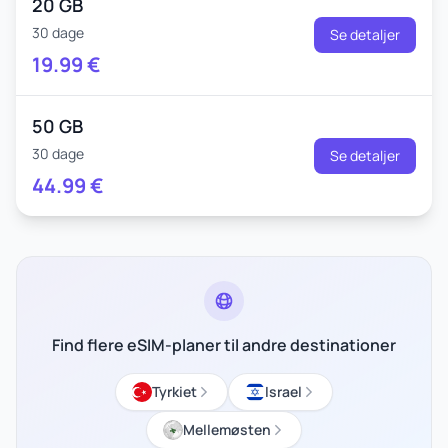
20 GB
30 dage
Se detaljer
19.99
€
50 GB
30 dage
Se detaljer
44.99
€
Find flere eSIM-planer til andre destinationer
Tyrkiet
Israel
Mellemøsten