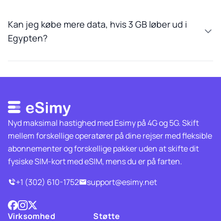
Kan jeg købe mere data, hvis 3 GB løber ud i
Egypten?
Nyd maksimal hastighed med Esimy på 4G og 5G. Skift
mellem forskellige operatører på dine rejser med fleksible
abonnementer og forskellige pakker uden at skifte dit
fysiske SIM-kort med eSIM, mens du er på farten.
+1 (302) 610-1752
support@esimy.net
Virksomhed
Støtte