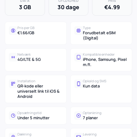
DATA
GYLDIGHED
PRIS
3 GB
30 dage
€4.99
Pris per GB
Type
€1.66/GB
Forudbetalt eSIM
(Digital)
Netværk
Kompatible enheder
4G/LTE & 5G
iPhone, Samsung, Pixel
m.fl.
Installation
Opkald og SMS
QR-kode eller
Kun data
universelt link til iOS &
Android
Opsætningstid
Optankning
Under 5 minutter
7 planer
Dækning
Levering