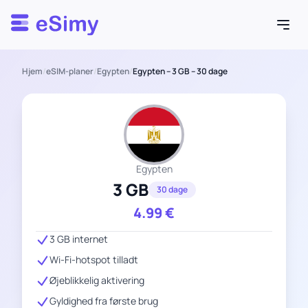
Esimy
Hjem
/
eSIM-planer
/
Egypten
/
Egypten – 3 GB – 30 dage
Egypten
3 GB
30 dage
4.99
€
3 GB internet
Wi-Fi-hotspot tilladt
Øjeblikkelig aktivering
Gyldighed fra første brug