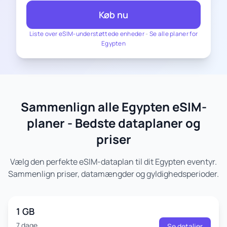
Køb nu
Liste over eSIM-understøttede enheder
-
Se alle planer for
Egypten
Sammenlign alle Egypten eSIM-
planer - Bedste dataplaner og
priser
Vælg den perfekte eSIM-dataplan til dit Egypten eventyr.
Sammenlign priser, datamængder og gyldighedsperioder.
1 GB
7 dage
Se detaljer