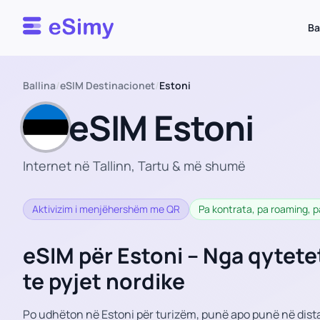
Esimy
Ba
Ballina
/
eSIM Destinacionet
/
Estoni
eSIM Estoni
Internet në Tallinn, Tartu & më shumë
Aktivizim i menjëhershëm me QR
Pa kontrata, pa roaming,
eSIM për Estoni – Nga qytetet
te pyjet nordike
Po udhëton në Estoni për turizëm, punë apo punë në dis