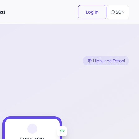
Zgjidh Gjuhën
kti
Log in
SQ
I lidhur në Estoni