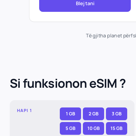
Blej tani
Të gjitha planet përf
Si funksionon eSIM ?
HAPI 1
1 GB
2 GB
3 GB
5 GB
10 GB
15 GB