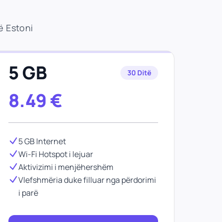
ë Estoni
5 GB
30 Ditë
8.49
€
5 GB Internet
Wi-Fi Hotspot i lejuar
Aktivizimi i menjëhershëm
Vlefshmëria duke filluar nga përdorimi
i parë