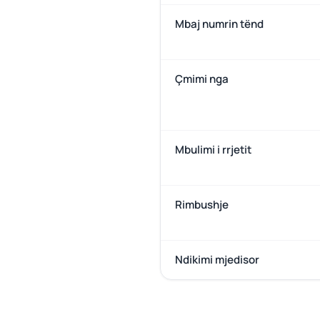
Mbaj numrin tënd
Çmimi nga
Mbulimi i rrjetit
Rimbushje
Ndikimi mjedisor