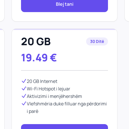
Blej tani
20 GB
30 Ditë
19.49
€
20 GB Internet
Wi-Fi Hotspot i lejuar
Aktivizimi i menjëhershëm
Vlefshmëria duke filluar nga përdorimi
i parë