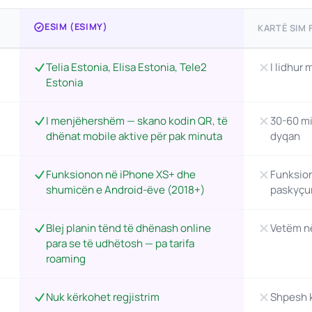
ESIM (ESIMY)
KARTË SIM F
Telia Estonia, Elisa Estonia, Tele2
I lidhur
Estonia
I menjëhershëm — skano kodin QR, të
30-60 mi
dhënat mobile aktive për pak minuta
dyqan
Funksionon në iPhone XS+ dhe
Funksion
shumicën e Android-ëve (2018+)
paskyçu
Blej planin tënd të dhënash online
Vetëm në
para se të udhëtosh — pa tarifa
roaming
Nuk kërkohet regjistrim
Shpesh k