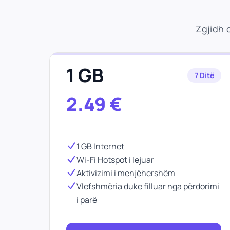
Zgjidh 
1 GB
7 Ditë
2.49
€
1 GB Internet
Wi-Fi Hotspot i lejuar
Aktivizimi i menjëhershëm
Vlefshmëria duke filluar nga përdorimi
i parë