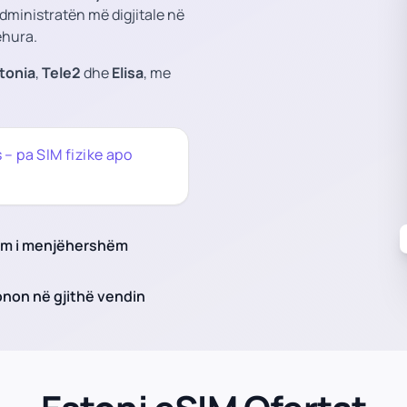
administratën më digjitale në
ehura.
stonia
,
Tele2
dhe
Elisa
, me
 – pa SIM fizike apo
zim i menjëhershëm
non në gjithë vendin