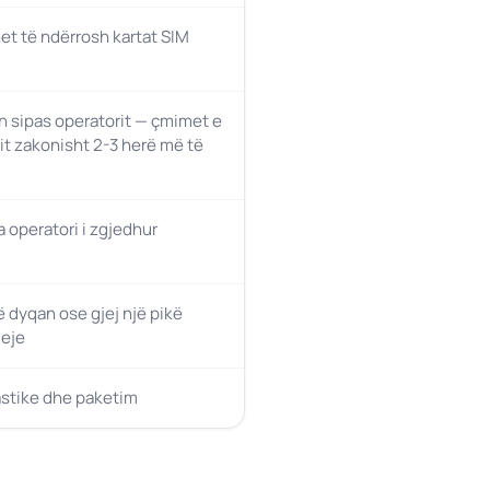
et të ndërrosh kartat SIM
 sipas operatorit — çmimet e
it zakonisht 2-3 herë më të
a operatori i zgjedhur
ë dyqan ose gjej një pikë
eje
astike dhe paketim