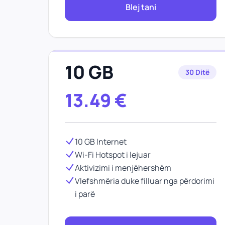
Blej tani
10 GB
30 Ditë
13.49
€
10 GB Internet
Wi-Fi Hotspot i lejuar
Aktivizimi i menjëhershëm
Vlefshmëria duke filluar nga përdorimi
i parë