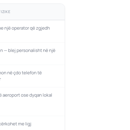
IZIKE
 me një operator që zgjedh
n — blej personalisht në një
on në çdo telefon të
r
 aeroport ose dyqan lokal
ërkohet me ligj