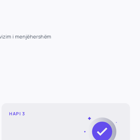
tivizim i menjëhershëm
HAPI 3