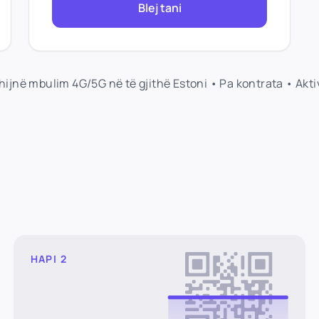
Blej tani
shijnë mbulim 4G/5G në të gjithë Estoni • Pa kontrata • Ak
HAPI 2