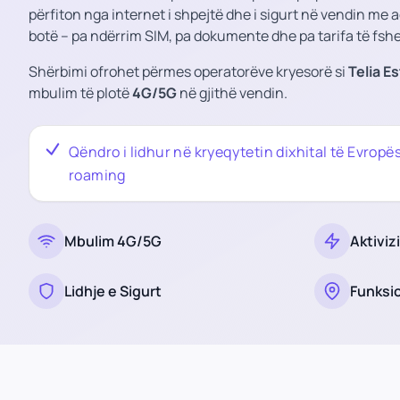
përfiton nga internet i shpejtë dhe i sigurt në vendin me 
botë – pa ndërrim SIM, pa dokumente dhe pa tarifa të fsh
Shërbimi ofrohet përmes operatorëve kryesorë si
Telia E
mbulim të plotë
4G/5G
në gjithë vendin.
Qëndro i lidhur në kryeqytetin dixhital të Evropës
roaming
Mbulim 4G/5G
Aktivi
Lidhje e Sigurt
Funksio