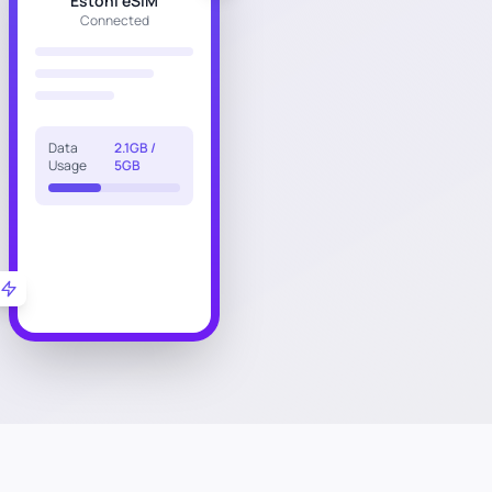
Estoni eSIM
Connected
Data
2.1GB /
Usage
5GB