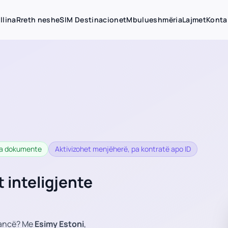
llina
Rreth nesh
eSIM Destinacionet
Mbulueshmëria
Lajmet
Konta
 pa dokumente
Aktivizohet menjëherë, pa kontratë apo ID
 inteligjente
tancë? Me
Esimy Estoni
,