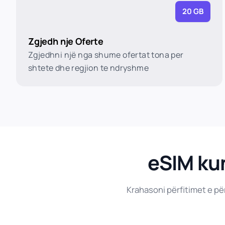
20 GB
Zgjedh nje Oferte
Zgjedhni një nga shume ofertat tona per
shtete dhe regjion te ndryshme
eSIM kun
Krahasoni përfitimet e pë