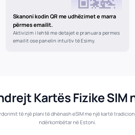
Skanoni kodin QR me udhëzimet e marra
përmes emailit.
Aktivizim i lehtë me detajet e pranuara permes
emailit ose panelin intuitiv të Esimy.
drejt Kartës Fizike SIM 
rdorimit të një plani të dhënash eSIM me një kartë tradicion
ndërkombëtar në Estoni.