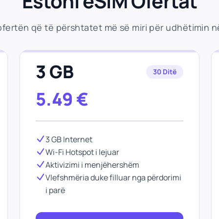
Estoni eSIM Ofertat
ofertën që të përshtatet më së miri për udhëtimin n
3 GB
30 Ditë
5.49
€
3 GB Internet
Wi-Fi Hotspot i lejuar
Aktivizimi i menjëhershëm
Vlefshmëria duke filluar nga përdorimi
i parë