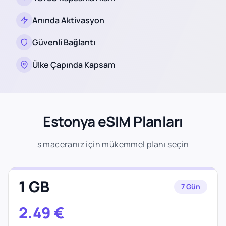
Anında Aktivasyon
Güvenli Bağlantı
Ülke Çapında Kapsam
Estonya eSIM Planları
s maceranız için mükemmel planı seçin
1 GB
7 Gün
2.49
€