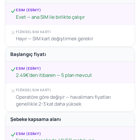
ESIM (ESIMY)
Evet — ana SIM ile birlikte çalışır
FIZIKSEL SIM KARTI
Hayır — SIM kart değiştirmek gerekir
Başlangıç fiyatı
ESIM (ESIMY)
2.49€'den itibaren — 5 plan mevcut
FIZIKSEL SIM KARTI
Operatöre göre değişir — havalimanı fiyatları
genellikle 2-3 kat daha yüksek
Şebeke kapsama alanı
ESIM (ESIMY)