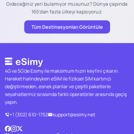
Gideceğiniz yeri bulamıyor musunuz? Dünya çapında
165'dan fazla ülkeyi kapsıyoruz.
Tüm Destinasyonları Görüntüle
4G ve 5G'de Esimy ile maksimum hızın keyfini çıkarın.
Hareket halindeyken eSIM ile fiziksel SIM kartınızı
değiştirmeden, esnek planlar ve çeşitli paketlerle
seyahatleriniz sırasında farklı operatörler arasında geçiş
yapın.
+1 (302) 610-1752
support@esimy.net