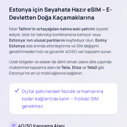
Estonya için Seyahate Hazır eSIM – E-
Devletten Doğa Kaçamaklarına
İster
Tallinn’in ortaçağdan kalma eski şehrini
ziyaret
ediyor, ister bir teknoloji konferansına katılıyor veya
Estonya
‘
nın ulusal parklarını
keşfediyor olun,
Esimy
Estonya
size anında etkinleştirme ve SIM değişimi
gerektirmeden hızlı ve güvenilir 4G/5G veri kapsamı sunar.
Uzak bölgeler ve adalar da dahil olmak üzere ülke çapında
mükemmel kapsama alanı ile
Telia
,
Elisa
ve
Tele2
gibi
Estonya’nın en iyi mobil ağlarına bağlanın.
Dijital şehirlerden Nordik ormanlarına
kadar bağlantıda kalın – fiziksel SIM
gerekmez
4G/5G Kapsama Alanı