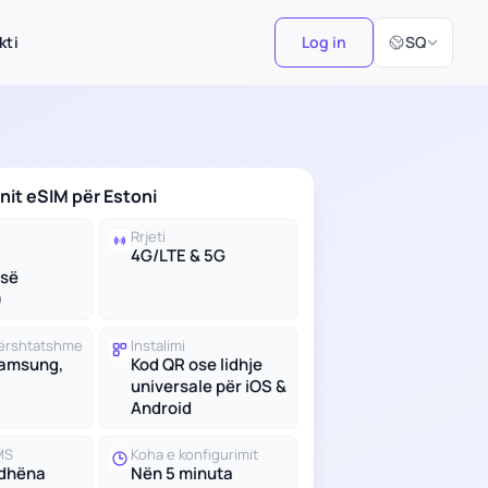
Zgjidh Gjuhën
kti
Log in
SQ
anit eSIM për Estoni
Rrjeti
4G/LTE & 5G
së
)
 përshtatshme
Instalimi
Samsung,
Kod QR ose lidhje
universale për iOS &
Android
MS
Koha e konfigurimit
 dhëna
Nën 5 minuta