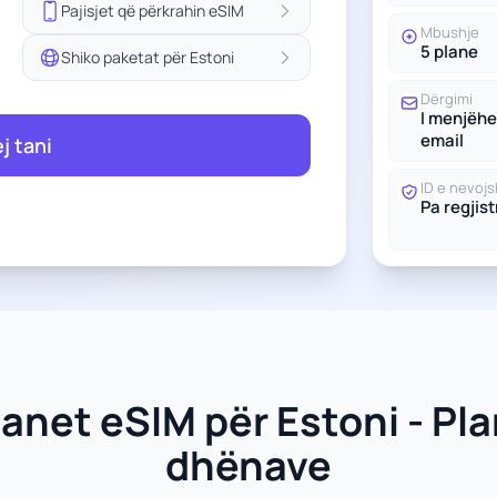
Pajisjet që përkrahin eSIM
Mbushje
5 plane
Shiko paketat për Estoni
Dërgimi
I menjëh
email
ej tani
ID e nevoj
Pa regjis
lanet eSIM për Estoni - Pla
dhënave