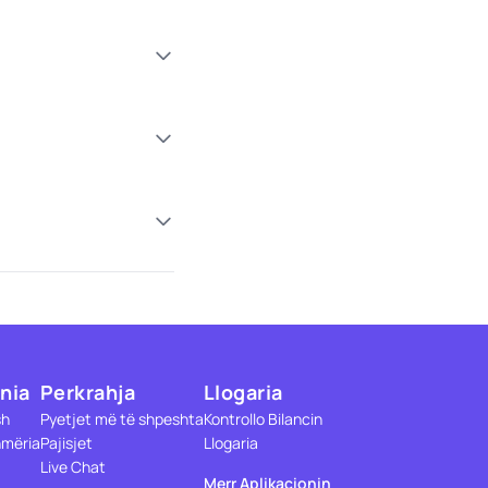
nia
Perkrahja
Llogaria
sh
Pyetjet më të shpeshta
Kontrollo Bilancin
mëria
Pajisjet
Llogaria
Live Chat
Merr Aplikacionin