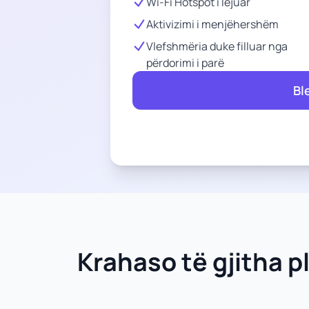
Wi-Fi Hotspot i lejuar
Aktivizimi i menjëhershëm
Vlefshmëria duke filluar nga
përdorimi i parë
Bl
Krahaso të gjitha p