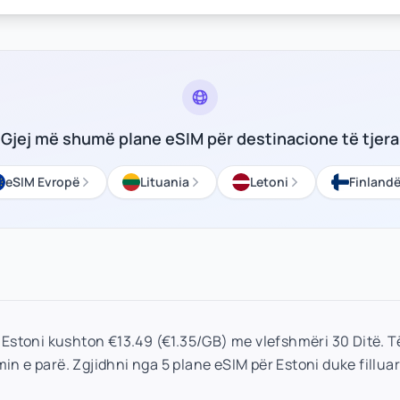
Gjej më shumë plane eSIM për destinacione të tjera
eSIM Evropë
Lituania
Letoni
Finland
 Estoni kushton €13.49 (€1.35/GB) me vlefshmëri 30 Ditë. 
in e parë. Zgjidhni nga 5 plane eSIM për Estoni duke fillua