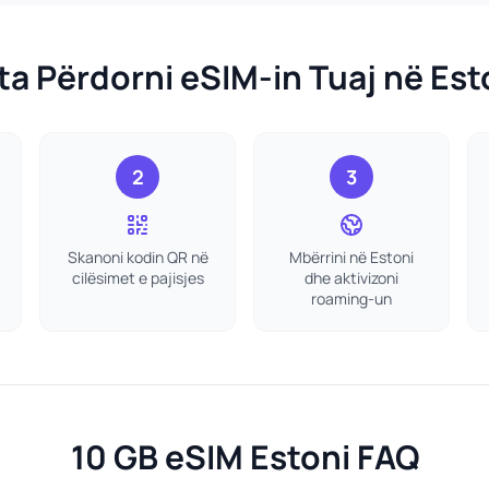
 ta Përdorni eSIM-in Tuaj në Est
2
3
Skanoni kodin QR në
Mbërrini në Estoni
cilësimet e pajisjes
dhe aktivizoni
roaming-un
10 GB eSIM Estoni FAQ