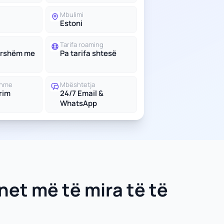
Mbulimi
Estoni
Tarifa roaming
ershëm me
Pa tarifa shtesë
shme
Mbështetja
trim
24/7 Email &
WhatsApp
net më të mira të të