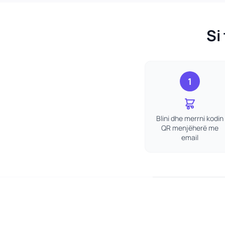
Si
1
Blini dhe merrni kodin
QR menjëherë me
email