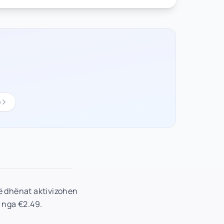
ë
Të dhënat aktivizohen
r nga €2.49.