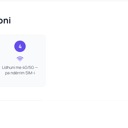
oni
4
Lidhuni me 4G/5G —
pa ndërrim SIM-i