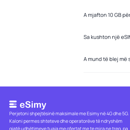
A mjafton 10 GB për
Sa kushton një eSI
A mund të blej më
Perjetoni shpejtësinë maksimale me Esimy në 4G dhe 5G.
Kaloni permes shteteve dhe operatorëve të ndryshëm
gjatë udhëtimeve tuaja me ofertat me te mira ne treg, pa