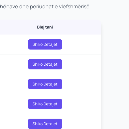
dhënave dhe periudhat e vlefshmërisë.
Blej tani
Shiko Detajet
Shiko Detajet
Shiko Detajet
Shiko Detajet
Shiko Detajet