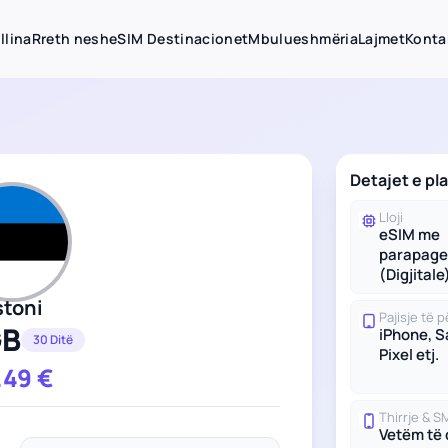
llina
Rreth nesh
eSIM Destinacionet
Mbulueshmëria
Lajmet
Konta
Detajet e pl
Lloji
eSIM me
parapage
(Digjitale
stoni
Pajisje të
GB
iPhone, 
30 Ditë
Pixel etj.
.49
€
Thirrje & S
Vetëm të