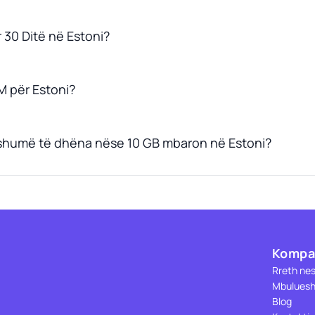
 30 Ditë në Estoni?
M për Estoni?
 shumë të dhëna nëse 10 GB mbaron në Estoni?
Kompa
Rreth ne
Mbuluesh
Blog