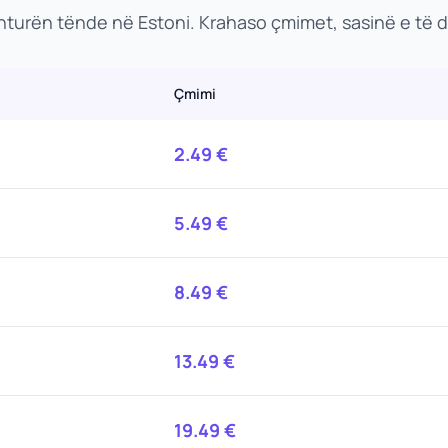
enturën tënde në Estoni. Krahaso çmimet, sasinë e të 
Çmimi
2.49
€
5.49
€
8.49
€
13.49
€
19.49
€