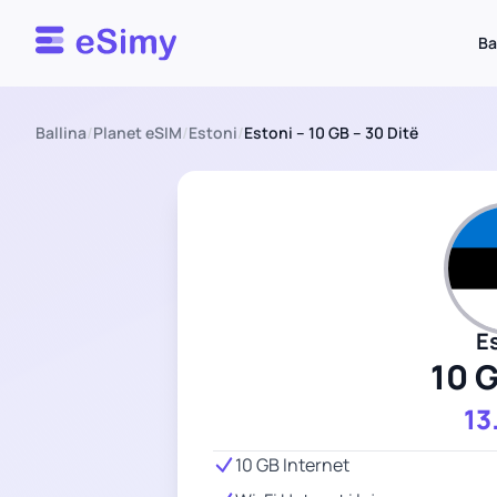
Esimy
Ba
Ballina
/
Planet eSIM
/
Estoni
/
Estoni – 10 GB – 30 Ditë
E
10 
13
10 GB Internet