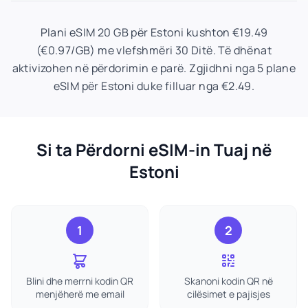
Plani eSIM 20 GB për Estoni kushton €19.49
(€0.97/GB) me vlefshmëri 30 Ditë. Të dhënat
aktivizohen në përdorimin e parë. Zgjidhni nga 5 plane
eSIM për Estoni duke filluar nga €2.49.
Si ta Përdorni eSIM-in Tuaj në
Estoni
1
2
Blini dhe merrni kodin QR
Skanoni kodin QR në
menjëherë me email
cilësimet e pajisjes