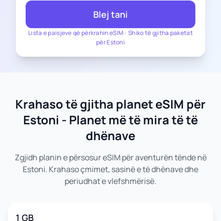
Blej tani
Lista e paisjeve që përkrahin eSIM
-
Shiko të gjitha paketat
për Estoni
Krahaso të gjitha planet eSIM për
Estoni - Planet më të mira të të
dhënave
Zgjidh planin e përsosur eSIM për aventurën tënde në
Estoni. Krahaso çmimet, sasinë e të dhënave dhe
periudhat e vlefshmërisë.
1 GB