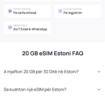
Tarifa roaming
ID e nevojshme
Pa tarifa shtesë
Pa regjistrim
Mbështetja
24/7 Email & WhatsApp
20 GB eSIM Estoni FAQ
A mjafton 20 GB për 30 Ditë në Estoni?
Sa kushton një eSIM për Estoni?