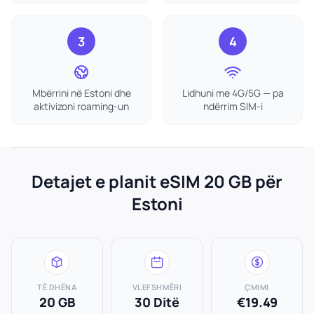
3
4
Mbërrini në Estoni dhe
Lidhuni me 4G/5G — pa
aktivizoni roaming-un
ndërrim SIM-i
Detajet e planit eSIM 20 GB për
Estoni
TË DHËNA
VLEFSHMËRI
ÇMIMI
20 GB
30 Ditë
€19.49