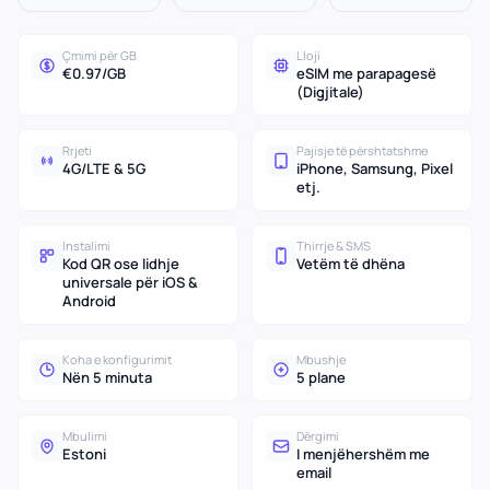
Çmimi për GB
Lloji
€0.97/GB
eSIM me parapagesë
(Digjitale)
Rrjeti
Pajisje të përshtatshme
4G/LTE & 5G
iPhone, Samsung, Pixel
etj.
Instalimi
Thirrje & SMS
Kod QR ose lidhje
Vetëm të dhëna
universale për iOS &
Android
Koha e konfigurimit
Mbushje
Nën 5 minuta
5 plane
Mbulimi
Dërgimi
Estoni
I menjëhershëm me
email