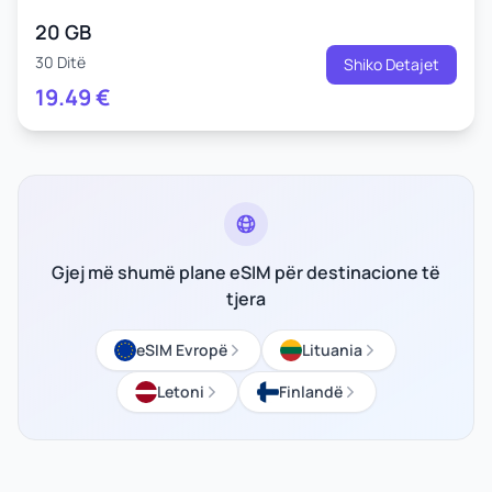
20 GB
30 Ditë
Shiko Detajet
19.49
€
Gjej më shumë plane eSIM për destinacione të
tjera
eSIM Evropë
Lituania
Letoni
Finlandë