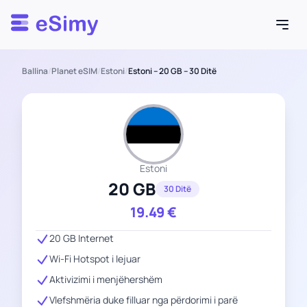
Esimy
Ballina
/
Planet eSIM
/
Estoni
/
Estoni – 20 GB – 30 Ditë
Estoni
20 GB
30 Ditë
19.49
€
20 GB Internet
Wi-Fi Hotspot i lejuar
Aktivizimi i menjëhershëm
Vlefshmëria duke filluar nga përdorimi i parë