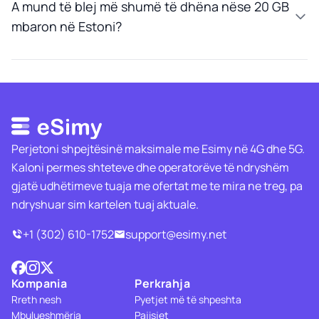
A mund të blej më shumë të dhëna nëse 20 GB
mbaron në Estoni?
Perjetoni shpejtësinë maksimale me Esimy në 4G dhe 5G.
Kaloni permes shteteve dhe operatorëve të ndryshëm
gjatë udhëtimeve tuaja me ofertat me te mira ne treg, pa
ndryshuar sim kartelen tuaj aktuale.
+1 (302) 610-1752
support@esimy.net
Kompania
Perkrahja
Rreth nesh
Pyetjet më të shpeshta
Mbulueshmëria
Pajisjet