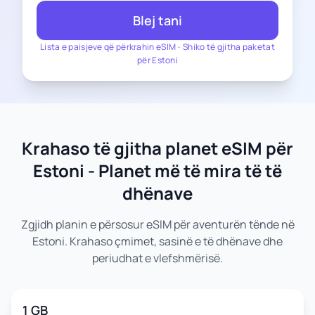
Blej tani
Lista e paisjeve që përkrahin eSIM
-
Shiko të gjitha paketat
për Estoni
Krahaso të gjitha planet eSIM për
Estoni - Planet më të mira të të
dhënave
Zgjidh planin e përsosur eSIM për aventurën tënde në
Estoni. Krahaso çmimet, sasinë e të dhënave dhe
periudhat e vlefshmërisë.
1 GB