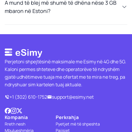
A mund të blej më shumë të dhëna nëse 3 GB
mbaron në Estoni?
Perjetoni shpejtësinë maksimale me Esimy në 4G dhe 5G.
Kaloni permes shteteve dhe operatorëve të ndryshëm
gjatë udhëtimeve tuaja me ofertat me te mira ne treg, pa
ndryshuar sim kartelen tuaj aktuale.
+1 (302) 610-1752
support@esimy.net
Kompania
Perkrahja
Rreth nesh
Pyetjet më të shpeshta
Mbulueshmëria
Pajisjet