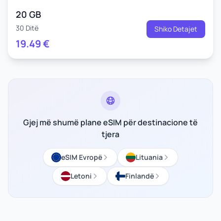
20 GB
30 Ditë
Shiko Detajet
19.49
€
Gjej më shumë plane eSIM për destinacione të
tjera
eSIM Evropë
Lituania
Letoni
Finlandë