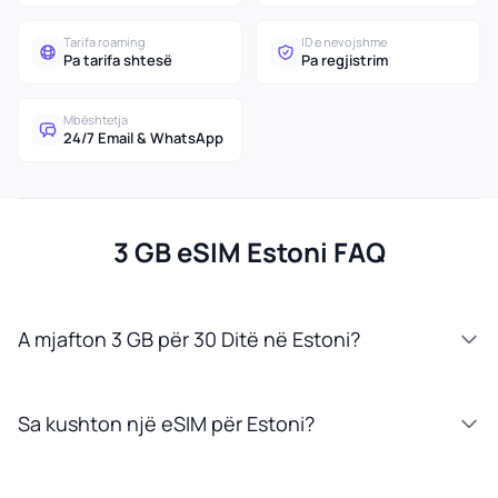
Tarifa roaming
ID e nevojshme
Pa tarifa shtesë
Pa regjistrim
Mbështetja
24/7 Email & WhatsApp
3 GB eSIM Estoni FAQ
A mjafton 3 GB për 30 Ditë në Estoni?
Sa kushton një eSIM për Estoni?