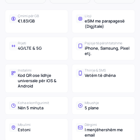
Çmimi për GB
Lloji
€1.83/GB
eSIM me parapagesë
(Digjitale)
Rrjeti
Pajisje të përshtatshme
4G/LTE & 5G
iPhone, Samsung, Pixel
etj.
Instalimi
Thirrje & SMS
Kod QR ose lidhje
Vetëm të dhëna
universale për iOS &
Android
Koha e konfigurimit
Mbushje
Nën 5 minuta
5 plane
Mbulimi
Dërgimi
Estoni
I menjëhershëm me
email