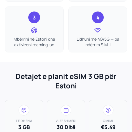
3
4
Mbërrini në Estoni dhe
Lidhuni me 4G/5G — pa
aktivizoni roaming-un
ndërrim SIM-i
Detajet e planit eSIM 3 GB për
Estoni
TË DHËNA
VLEFSHMËRI
ÇMIMI
3 GB
30 Ditë
€5.49