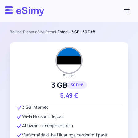
Esimy
Ballina
/
Planet eSIM
/
Estoni
/
Estoni – 3 GB – 30 Ditë
Estoni
3 GB
30 Ditë
5.49
€
3 GB Internet
Wi-Fi Hotspot i lejuar
Aktivizimi i menjëhershëm
Vlefshmëria duke filluar nga përdorimi i parë