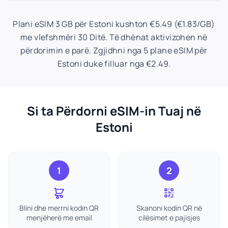
Plani eSIM 3 GB për Estoni kushton €5.49 (€1.83/GB)
me vlefshmëri 30 Ditë. Të dhënat aktivizohen në
përdorimin e parë. Zgjidhni nga 5 plane eSIM për
Estoni duke filluar nga €2.49.
Si ta Përdorni eSIM-in Tuaj në
Estoni
1
2
Blini dhe merrni kodin QR
Skanoni kodin QR në
menjëherë me email
cilësimet e pajisjes