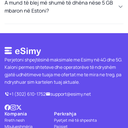
A mund të blej më shumë të dhëna nëse 5 GB
mbaron në Estoni?
Perjetoni shpejtësinë maksimale me Esimy në 4G dhe 5G.
Kaloni permes shteteve dhe operatorëve të ndryshëm
gjatë udhëtimeve tuaja me ofertat me te mira ne treg, pa
ndryshuar sim kartelen tuaj aktuale.
+1 (302) 610-1752
support@esimy.net
Kompania
Perkrahja
Rreth nesh
Pyetjet më të shpeshta
Mbulueshmëria
Pajisjet