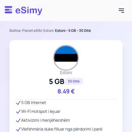
Esimy
Ballina
/
Planet eSIM
/
Estoni
/
Estoni – 5 GB – 30 Ditë
Estoni
5 GB
30 Ditë
8.49
€
5 GB Internet
Wi-Fi Hotspot i lejuar
Aktivizimi i menjëhershëm
Vlefshmëria duke filluar nga përdorimi i parë