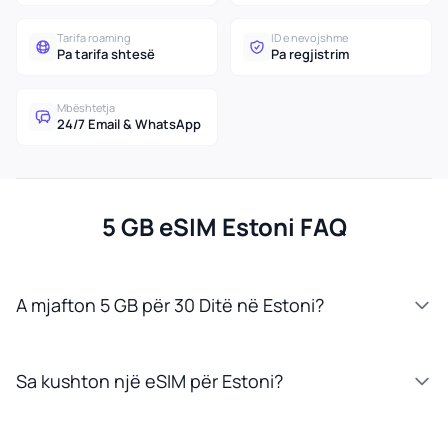
Tarifa roaming
ID e nevojshme
Pa tarifa shtesë
Pa regjistrim
Mbështetja
24/7 Email & WhatsApp
5 GB eSIM Estoni FAQ
A mjafton 5 GB për 30 Ditë në Estoni?
Sa kushton një eSIM për Estoni?