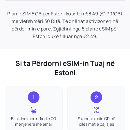
Plani eSIM 5 GB për Estoni kushton €8.49 (€1.70/GB)
me vlefshmëri 30 Ditë. Të dhënat aktivizohen në
përdorimin e parë. Zgjidhni nga 5 plane eSIM për
Estoni duke filluar nga €2.49.
Si ta Përdorni eSIM-in Tuaj në
Estoni
1
2
Blini dhe merrni kodin QR
Skanoni kodin QR në
menjëherë me email
cilësimet e pajisjes