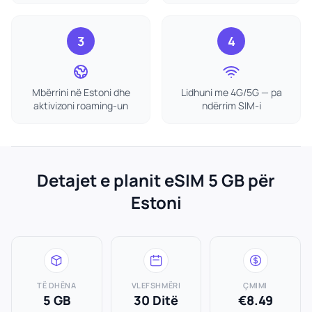
3
4
Mbërrini në Estoni dhe
Lidhuni me 4G/5G — pa
aktivizoni roaming-un
ndërrim SIM-i
Detajet e planit eSIM 5 GB për
Estoni
TË DHËNA
VLEFSHMËRI
ÇMIMI
5 GB
30 Ditë
€8.49