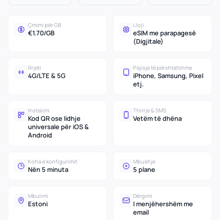
Çmimi për GB
Lloji
€1.70/GB
eSIM me parapagesë
(Digjitale)
Rrjeti
Pajisje të përshtatshme
4G/LTE & 5G
iPhone, Samsung, Pixel
etj.
Instalimi
Thirrje & SMS
Kod QR ose lidhje
Vetëm të dhëna
universale për iOS &
Android
Koha e konfigurimit
Mbushje
Nën 5 minuta
5 plane
Mbulimi
Dërgimi
Estoni
I menjëhershëm me
email