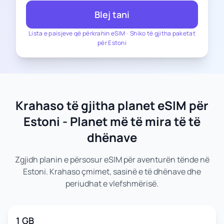
Blej tani
Lista e paisjeve që përkrahin eSIM
-
Shiko të gjitha paketat
për Estoni
Krahaso të gjitha planet eSIM për
Estoni - Planet më të mira të të
dhënave
Zgjidh planin e përsosur eSIM për aventurën tënde në
Estoni. Krahaso çmimet, sasinë e të dhënave dhe
periudhat e vlefshmërisë.
1 GB