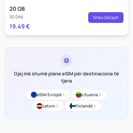
20 GB
30 Ditë
Shiko Detajet
19.49
€
Gjej më shumë plane eSIM për destinacione të
tjera
eSIM Evropë
Lituania
Letoni
Finlandë