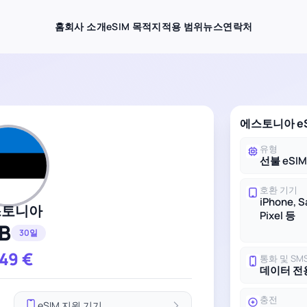
홈
회사 소개
eSIM 목적지
적용 범위
뉴스
연락처
에스토니아 e
유형
선불 eSI
호환 기기
iPhone, 
스토니아
Pixel 등
B
30일
.49
€
통화 및 SM
데이터 전
충전
eSIM 지원 기기