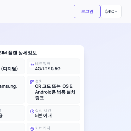
언어 선택
로그인
KO
SIM 플랜 상세정보
네트워크
M (디지털)
4G/LTE & 5G
설치
Samsung,
QR 코드 또는 iOS &
Android용 범용 설치
링크
S
설정 시간
용
5분 이내
커버리지