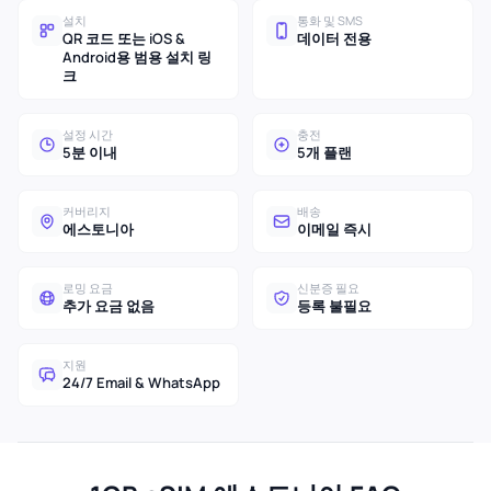
설치
통화 및 SMS
QR 코드 또는 iOS &
데이터 전용
Android용 범용 설치 링
크
설정 시간
충전
5분 이내
5개 플랜
커버리지
배송
에스토니아
이메일 즉시
로밍 요금
신분증 필요
추가 요금 없음
등록 불필요
지원
24/7 Email & WhatsApp