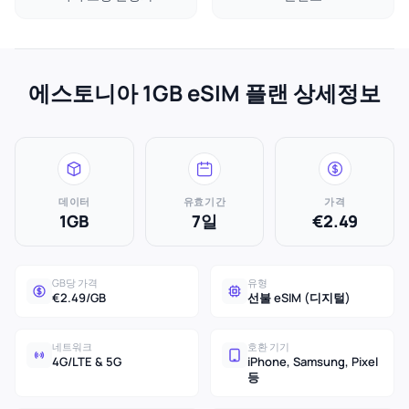
에스토니아 1GB eSIM 플랜 상세정보
데이터
유효기간
가격
1GB
7일
€2.49
GB당 가격
유형
€2.49/GB
선불 eSIM (디지털)
네트워크
호환 기기
4G/LTE & 5G
iPhone, Samsung, Pixel
등