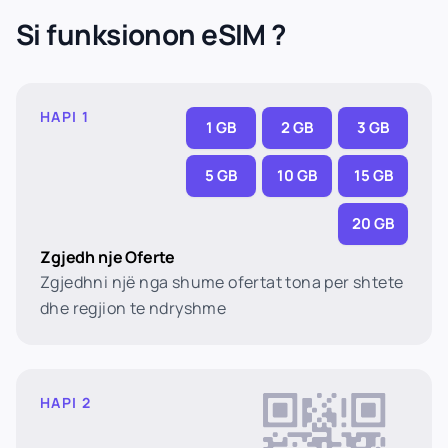
Si funksionon eSIM ?
HAPI 1
1 GB
2 GB
3 GB
5 GB
10 GB
15 GB
20 GB
Zgjedh nje Oferte
Zgjedhni një nga shume ofertat tona per shtete
dhe regjion te ndryshme
HAPI 2