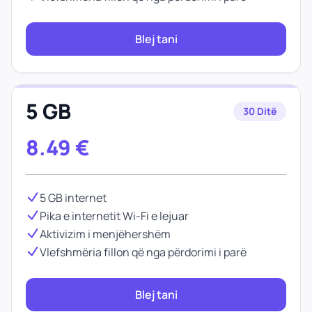
Blej tani
5 GB
30 Ditë
8.49
€
5 GB internet
Pika e internetit Wi-Fi e lejuar
Aktivizim i menjëhershëm
Vlefshmëria fillon që nga përdorimi i parë
Blej tani