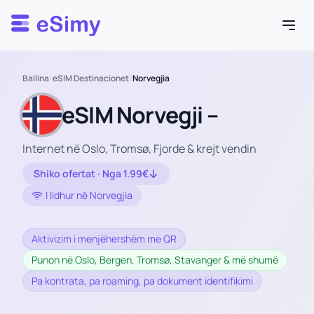
Esimy
Ballina
/
eSIM Destinacionet
/
Norvegjia
eSIM Norvegji –
Internet në Oslo, Tromsø, Fjorde & krejt vendin
Shiko ofertat · Nga 1.99€
I lidhur në Norvegjia
Aktivizim i menjëhershëm me QR
Punon në Oslo, Bergen, Tromsø, Stavanger & më shumë
Pa kontrata, pa roaming, pa dokument identifikimi