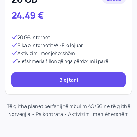
24.49
€
20 GB internet
Pika e internetit Wi-Fi e lejuar
Aktivizim i menjëhershëm
Vlefshmëria fillon që nga përdorimi i parë
Blej tani
Të gjitha planet përfshijnë mbulim 4G/5G në të gjithë
Norvegjia • Pa kontrata • Aktivizim i menjëhershëm