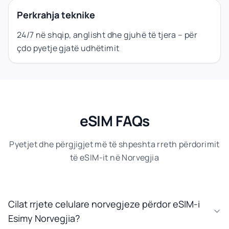
Perkrahja teknike
24/7 në shqip, anglisht dhe gjuhë të tjera – për
çdo pyetje gjatë udhëtimit
eSIM FAQs
Pyetjet dhe përgjigjet më të shpeshta rreth përdorimit
të eSIM-it në Norvegjia
Cilat rrjete celulare norvegjeze përdor eSIM-i
Esimy Norvegjia?