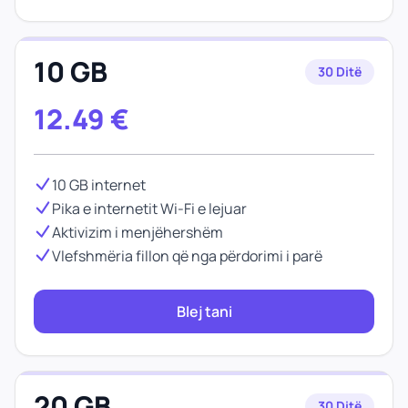
10 GB
30 Ditë
12.49
€
10 GB internet
Pika e internetit Wi-Fi e lejuar
Aktivizim i menjëhershëm
Vlefshmëria fillon që nga përdorimi i parë
Blej tani
20 GB
30 Ditë