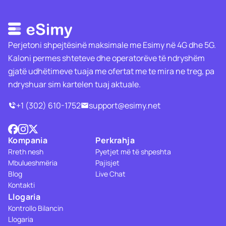
Perjetoni shpejtësinë maksimale me Esimy në 4G dhe 5G.
Kaloni permes shteteve dhe operatorëve të ndryshëm
gjatë udhëtimeve tuaja me ofertat me te mira ne treg, pa
ndryshuar sim kartelen tuaj aktuale.
+1 (302) 610-1752
support@esimy.net
Kompania
Perkrahja
Rreth nesh
Pyetjet më të shpeshta
Mbulueshmëria
Pajisjet
Blog
Live Chat
Kontakti
Llogaria
Kontrollo Bilancin
Llogaria