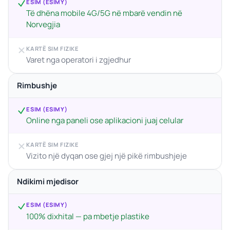
ESIM (ESIMY)
Të dhëna mobile 4G/5G në mbarë vendin në
Norvegjia
KARTË SIM FIZIKE
Varet nga operatori i zgjedhur
Rimbushje
ESIM (ESIMY)
Online nga paneli ose aplikacioni juaj celular
KARTË SIM FIZIKE
Vizito një dyqan ose gjej një pikë rimbushjeje
Ndikimi mjedisor
ESIM (ESIMY)
100% dixhital — pa mbetje plastike