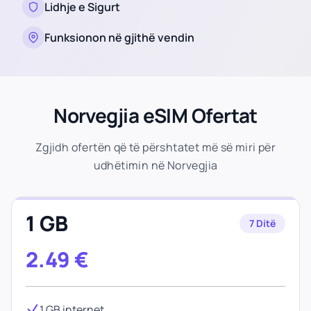
Lidhje e Sigurt
Funksionon në gjithë vendin
Norvegjia eSIM Ofertat
Zgjidh ofertën që të përshtatet më së miri për
udhëtimin në Norvegjia
1 GB
7 Ditë
2.49
€
1 GB internet