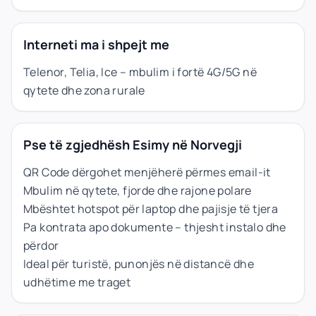
Interneti ma i shpejt me
Telenor, Telia, Ice – mbulim i fortë 4G/5G në
qytete dhe zona rurale
Pse të zgjedhësh Esimy në Norvegji
QR Code dërgohet menjëherë përmes email-it
Mbulim në qytete, fjorde dhe rajone polare
Mbështet hotspot për laptop dhe pajisje të tjera
Pa kontrata apo dokumente – thjesht instalo dhe
përdor
Ideal për turistë, punonjës në distancë dhe
udhëtime me traget