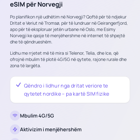
eSIM për Norvegji
Po planifikon një udhëtim në Norvegji? Qoftë për të ndjekur
Dritat e Veriut në Tromsø, për të lundruar në Geirangerfjord,
apo për të eksploruar jetën urbane në Oslo, me Esimy
Norvegji ke qasje të menjëhershme në internet të shpejtë
dhe të qëndrueshëm.
Lidhu me rrjetet më të mira si Telenor, Telia, dhe Ice, që
ofrojnë mbulim të plotë 4G/5G në qytete, rajone rurale dhe
zona të largëta.
Qëndro i lidhur nga dritat veriore te
qytetet nordike – pa kartë SIM fizike
Mbulim 4G/5G
Aktivizim i menjëhershëm