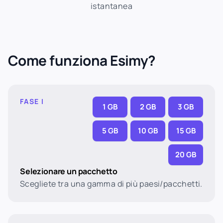
istantanea
Come funziona Esimy?
FASE I
1 GB
2 GB
3 GB
5 GB
10 GB
15 GB
20 GB
Selezionare un pacchetto
Scegliete tra una gamma di più paesi/pacchetti.