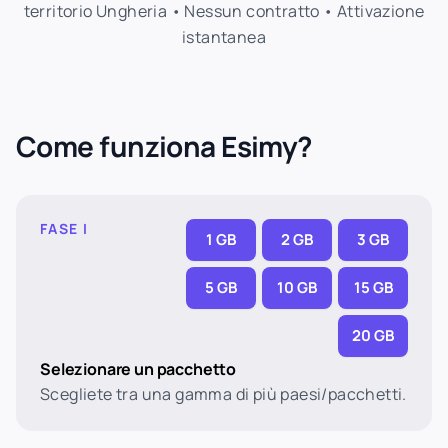
territorio Ungheria • Nessun contratto • Attivazione
istantanea
Come funziona Esimy?
FASE I
1 GB
2 GB
3 GB
5 GB
10 GB
15 GB
20 GB
Selezionare un pacchetto
Scegliete tra una gamma di più paesi/pacchetti.