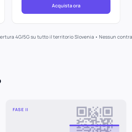
Acquista ora
opertura 4G/5G su tutto il territorio Slovenia • Nessun contr
?
FASE II