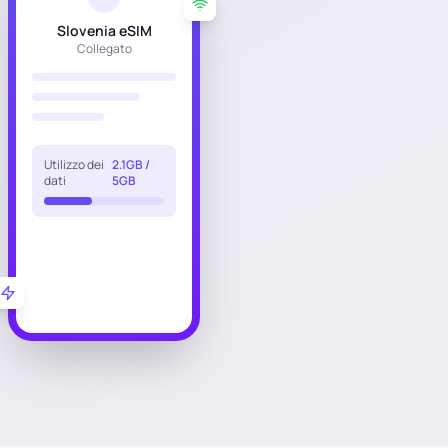
Slovenia eSIM
Collegato
Utilizzo dei
2.1GB /
dati
5GB