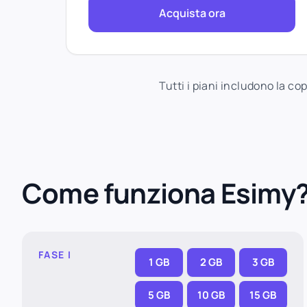
Acquista ora
Tutti i piani includono la c
Come funziona Esimy
FASE I
1 GB
2 GB
3 GB
5 GB
10 GB
15 GB