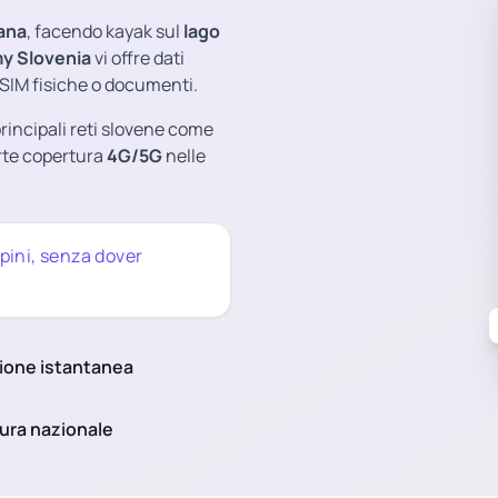
ana
, facendo kayak sul
lago
y Slovenia
vi offre dati
di SIM fisiche o documenti.
principali reti slovene come
rte copertura
4G/5G
nelle
pini, senza dover
ione istantanea
ura nazionale