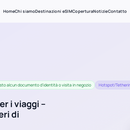
Home
Chi siamo
Destinazioni eSIM
Copertura
Notizie
Contatto
sto alcun documento d'identità o visita in negozio
Hotspot/Tetherin
r i viaggi –
ri di