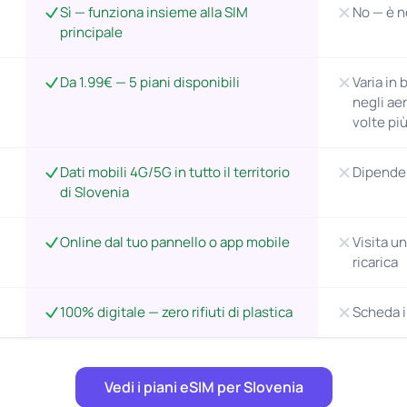
Sì — funziona insieme alla SIM
No — è n
principale
Da 1.99€ — 5 piani disponibili
Varia in 
negli ae
volte più
Dati mobili 4G/5G in tutto il territorio
Dipende 
di Slovenia
Online dal tuo pannello o app mobile
Visita u
ricarica
100% digitale — zero rifiuti di plastica
Scheda i
Vedi i piani eSIM per Slovenia