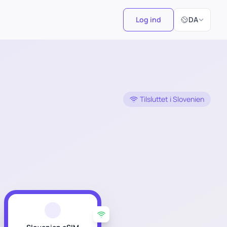
Vælg sprog
Log ind
DA
Tilsluttet i Slovenien