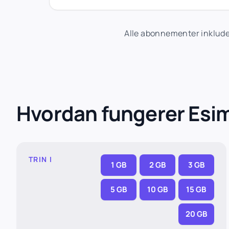
Alle abonnementer inkluder
Hvordan fungerer Esi
TRIN I
1 GB
2 GB
3 GB
5 GB
10 GB
15 GB
20 GB