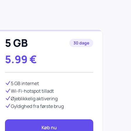
5 GB
30 dage
5.99
€
5 GB internet
Wi-Fi-hotspot tilladt
Øjeblikkelig aktivering
Gyldighed fra første brug
Køb nu