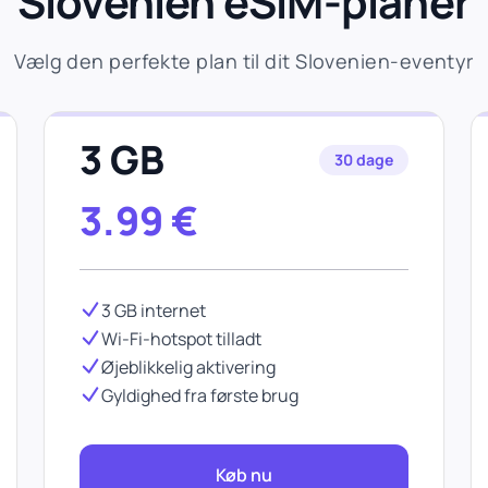
Slovenien eSIM-planer
Vælg den perfekte plan til dit Slovenien-eventyr
3 GB
30 dage
3.99
€
3 GB internet
Wi-Fi-hotspot tilladt
Øjeblikkelig aktivering
Gyldighed fra første brug
Køb nu