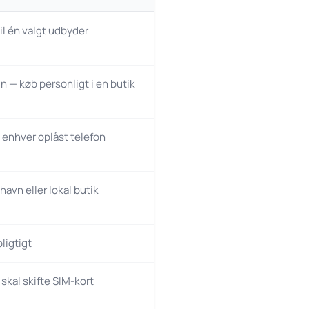
il én valgt udbyder
n — køb personligt i en butik
å enhver oplåst telefon
thavn eller lokal butik
ligtigt
 skal skifte SIM-kort