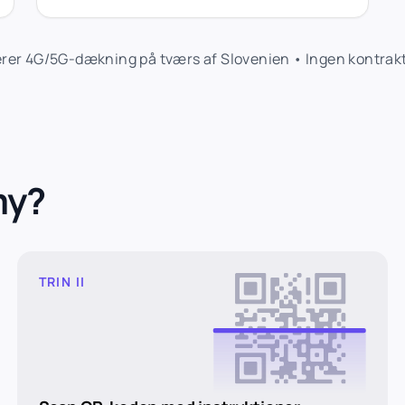
er 4G/5G-dækning på tværs af Slovenien • Ingen kontrakte
my?
TRIN II