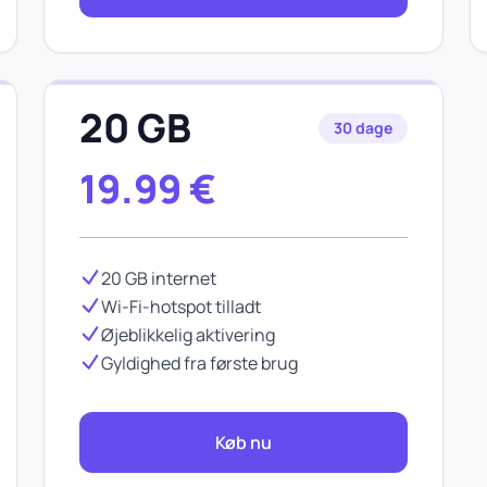
20 GB
30 dage
19.99
€
20 GB internet
Wi-Fi-hotspot tilladt
Øjeblikkelig aktivering
Gyldighed fra første brug
Køb nu