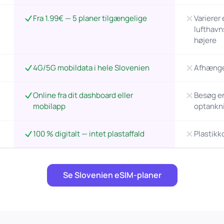
Fra 1.99€ — 5 planer tilgængelige
Varierer
lufthavn
højere
4G/5G mobildata i hele Slovenien
Afhænger
Online fra dit dashboard eller
Besøg en 
mobilapp
optankn
100 % digitalt — intet plastaffald
Plastikk
Se Slovenien eSIM-planer