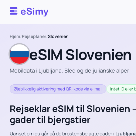
Esimy
Hjem
/
Rejseplaner
/
Slovenien
eSIM Slovenien
Mobildata i Ljubljana, Bled og de julianske alper
Øjeblikkelig aktivering med QR-kode via e-mail
Intet ID elle
Rejseklar eSIM til Slovenien –
gader til bjergstier
Uanset om du går på de brostensbelagte gader i
Ljubljan