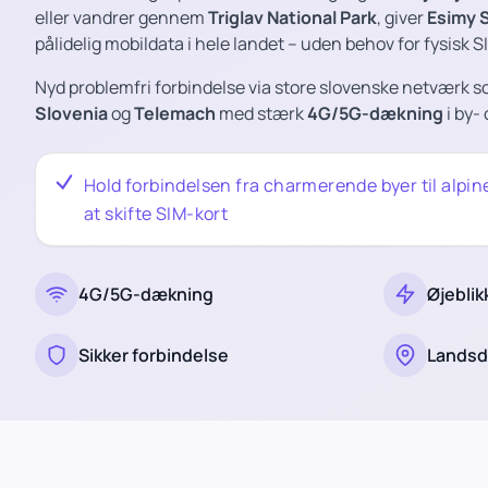
eller vandrer gennem
Triglav National Park
, giver
Esimy 
pålidelig mobildata i hele landet – uden behov for fysisk S
Nyd problemfri forbindelse via store slovenske netværk 
Slovenia
og
Telemach
med stærk
4G/5G-dækning
i by-
Hold forbindelsen fra charmerende byer til alpin
at skifte SIM-kort
4G/5G-dækning
Øjeblik
Sikker forbindelse
Lands