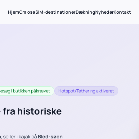
Hjem
Om os
eSIM-destinationer
Dækning
Nyheder
Kontakt
r besøg i butikken påkrævet
Hotspot/Tethering aktiveret
 fra historiske
a
, sejler i kajak på
Bled-søen