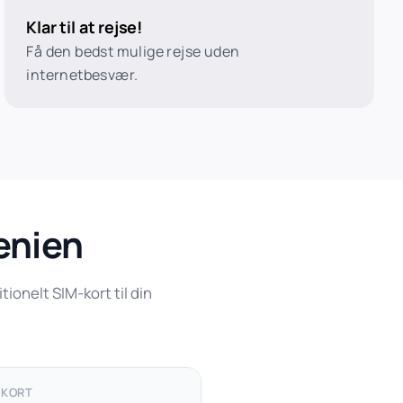
Klar til at rejse!
Få den bedst mulige rejse uden
internetbesvær.
venien
ionelt SIM-kort til din
-KORT