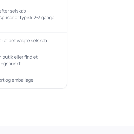
 efter selskab —
spriser er typisk 2-3 gange
 af det valgte selskab
butik eller find et
ingspunkt
ort og emballage