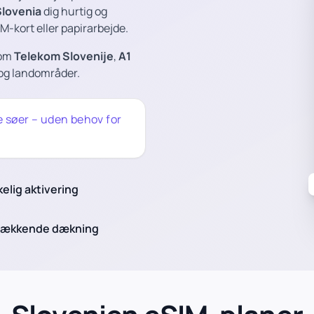
Slovenia
dig hurtig og
IM-kort eller papirarbejde.
som
Telekom Slovenije
,
A1
 og landområder.
e søer – uden behov for
kelig aktivering
dækkende dækning