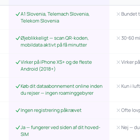
A1 Slovenia, Telemach Slovenia,
Bundet t
Telekom Slovenia
Øjeblikkeligt — scan QR-koden,
30-60 mi
mobildata aktivt på få minutter
Virker på iPhone XS+ og de fleste
Virker p
Android (2018+)
Køb dit dataabonnement online inden
Kun i luf
du rejser — ingen roaminggebyrer
Ingen registrering påkrævet
Ofte lovp
Ja — fungerer ved siden af dit hoved-
Nej — du
SIM