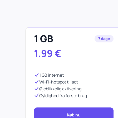
1 GB
7 dage
1.99
€
1 GB internet
Wi-Fi-hotspot tilladt
Øjeblikkelig aktivering
Gyldighed fra første brug
Køb nu