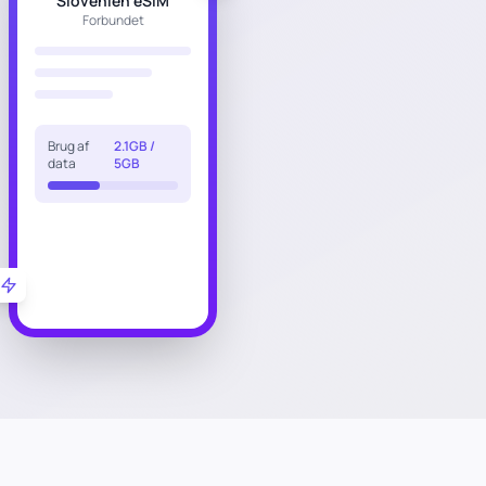
Slovenien eSIM
Forbundet
Brug af
2.1GB /
data
5GB