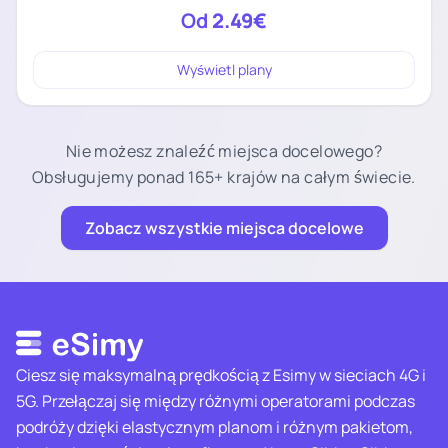
Od
2.49€
Wyświetl plany
Nie możesz znaleźć miejsca docelowego?
Obsługujemy ponad 165+ krajów na całym świecie.
Zobacz wszystkie miejsca docelowe
Ciesz się maksymalną prędkością z Esimy w sieciach 4G i
5G. Przełączaj się między różnymi operatorami podczas
podróży dzięki elastycznym planom i różnym pakietom,