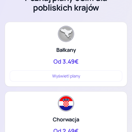
pobliskich krajów
Bałkany
Od
3.49€
Wyświetl plany
Chorwacja
Od
2.49€