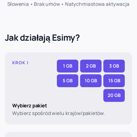
Słowenia • Brak umów • Natychmiastowa aktywacja
Jak działają Esimy?
KROK I
1 GB
2 GB
3 GB
5 GB
10 GB
15 GB
20 GB
Wybierz pakiet
Wybierz spośród wielu krajów/pakietów.