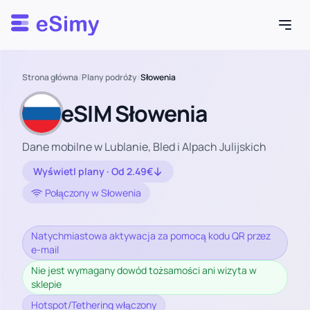
Esimy
Strona główna
/
Plany podróży
/
Słowenia
eSIM Słowenia
Dane mobilne w Lublanie, Bled i Alpach Julijskich
Wyświetl plany · Od 2.49€
Połączony w Słowenia
Natychmiastowa aktywacja za pomocą kodu QR przez
e-mail
Nie jest wymagany dowód tożsamości ani wizyta w
sklepie
Hotspot/Tethering włączony