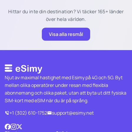
Hittar du inte din destination? Vi täcker 165+ länder
över hela världen.
Visa alla resmål
Njut av maximal hastighet med Esimy på 4G och 5G. Byt
mellan olika operatörer under resan med flexibla
abonnemang och olika paket, utan att byta ut ditt fysiska
SIM-kort med eSIM när du är på språng.
+1 (302) 610-1752
support@esimy.net