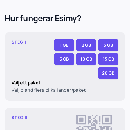
Hur fungerar Esimy?
STEG I
1 GB
2 GB
3 GB
5 GB
10 GB
15 GB
20 GB
Välj ett paket
Välj bland flera olika länder/paket.
STEG II