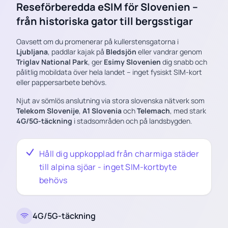
Reseförberedda eSIM för Slovenien –
från historiska gator till bergsstigar
Oavsett om du promenerar på kullerstensgatorna i
Ljubljana
, paddlar kajak på
Bledsjön
eller vandrar genom
Triglav National Park
, ger
Esimy Slovenien
dig snabb och
pålitlig mobildata över hela landet – inget fysiskt SIM-kort
eller pappersarbete behövs.
Njut av sömlös anslutning via stora slovenska nätverk som
Telekom Slovenije
,
A1 Slovenia
och
Telemach
, med stark
4G/5G-täckning
i stadsområden och på landsbygden.
Håll dig uppkopplad från charmiga städer
till alpina sjöar - inget SIM-kortbyte
behövs
4G/5G-täckning