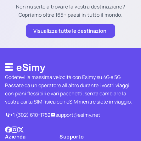
Non riuscite a trovare la vostra destinazione?
Copriamo oltre 165+ paesi in tutto il mondo.
Visualizza tutte le destinazioni
Godetevi la massima velocità con Esimy su 4G e 5G.
Passate da un operatore all'altro durante i vostri viaggi
con piani flessibili e vari pacchetti, senza cambiare la
vostra carta SIM fisica con eSIM mentre siete in viaggio.
+1 (302) 610-1752
support@esimy.net
Azienda
Supporto