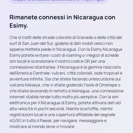
Rimanete connessi in Nicaragua con
Esimy.
Che si tratti delle strade colorate di Granada o delle città del
surf di San Juan del Sur, godete di dati mobili veloci non
appena mettete piede in Nicaragua. Con la Esimy Nicaragua
Esimy potete evitare i costi di roaming o i negozi di schede
sim locali e scansionare il vostro codice QR per una
connessione istantanea. Il Nicaragua è la gemma nascosta
dell’America Centrale: vulcani, città coloniali, isole tropicali e
avventure infinite. Sia che stiate facendo un’escursione sul
vulcano Masaya, che vi stiate godendo l’isola di Ometepe o
che stiate lavorando in remoto a Managua, una connessione
internet stabile rende tutto molto più semplice. Con la sim
elettronica per il Nicaragua di Esimy, potete attivare dati ad
alta velocità in pochi secondi. Niente scartoffie, niente
registrazioni locali e una copertura affidabile del segnale
4G/5G in tutto il Paese, per navigare, messaggiare e
mostrare al mondo dove vi trovate.