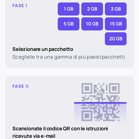
FASE I
1 GB
2 GB
3 GB
5 GB
10 GB
15 GB
20 GB
Selezionare un pacchetto
Scegliete tra una gamma di più paesi/pacchetti.
FASE II
Scansionate il codice QR con le istruzioni
ricevute via e-mail