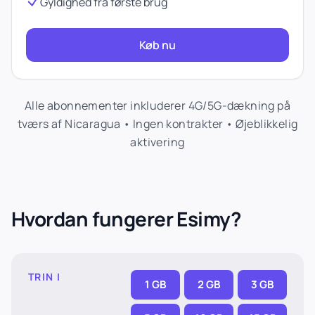
Gyldighed fra første brug
Køb nu
Alle abonnementer inkluderer 4G/5G-dækning på
tværs af Nicaragua • Ingen kontrakter • Øjeblikkelig
aktivering
Hvordan fungerer Esimy?
TRIN I
1 GB
2 GB
3 GB