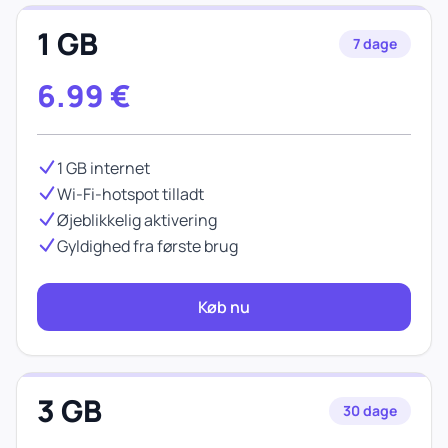
1 GB
7 dage
6.99
€
1 GB internet
Wi-Fi-hotspot tilladt
Øjeblikkelig aktivering
Gyldighed fra første brug
Køb nu
3 GB
30 dage