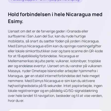
Hold forbindelsen i hele Nicaragua med
Esimy.
Uanset om det er de farverige gader i Granada eller
surfbyerne i San Juan del Sur, kan du nyde hurtige
mobildata, så snart du sætter foden på jorden i Nicaragua.
Med Esimys Nicaragua eSim kan du springe roamingafgifter
eller lokale simkortbutikker over og bare scanne din QR-kode
for at få øjeblikkelig forbindelse. Nicaragua er
Mellemamerikas skjulte perle; vulkaner, kolonibyer, tropiske
øer og endeløse eventyr. Uanset om du vandrer på vulkanen
Masaya, nyder Ometepe Island eller arbejder hjemmefra i
Managua, gør en stabil internetforbindelse det hele meget
nemmere. Med Esimys Nicaragua e-sim kan du aktivere
højhastighedsdata på få sekunder. Intet papirarbejde, ingen
lokale registreringer og en pålidelig 4G/5G-signaldækning
over hele landet til navigation, beskeder og til at vise verden,
hvor du er.