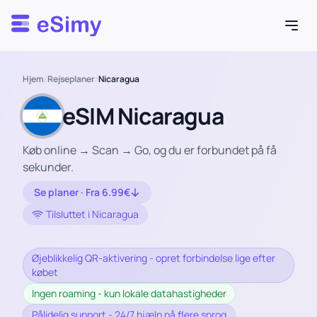
Esimy
Hjem
/
Rejseplaner
/
Nicaragua
eSIM Nicaragua
Køb online → Scan → Go, og du er forbundet på få
sekunder.
Se planer · Fra 6.99€
Tilsluttet i Nicaragua
Øjeblikkelig QR-aktivering - opret forbindelse lige efter
købet
Ingen roaming - kun lokale datahastigheder
Pålidelig support - 24/7 hjælp på flere sprog