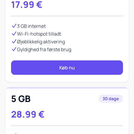
17.99
€
3 GB internet
Wi-Fi-hotspot tilladt
Øjeblikkelig aktivering
Gyldighed fra første brug
Køb nu
5 GB
30 dage
28.99
€