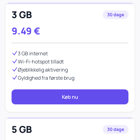
3 GB
30 dage
9.49
€
3 GB internet
Wi-Fi-hotspot tilladt
Øjeblikkelig aktivering
Gyldighed fra første brug
Køb nu
5 GB
30 dage