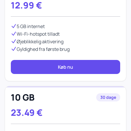
12.99
€
5 GB internet
Wi-Fi-hotspot tilladt
Øjeblikkelig aktivering
Gyldighed fra første brug
Køb nu
10 GB
30 dage
23.49
€