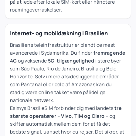
på at lede efter lokale SIM-kort eller håndtere
roamingoverraskelser.
Internet- og mobildækning i Brasilien
Brasiliens teleinfrastruktur er blandt de mest
avancerede i Sydamerika. Du finder
fremragende
4G
og voksende
5G-tilgængelighed
i store byer
som São Paulo, Rio de Janeiro, Brasília og Belo
Horizonte. Selv i mere afsidesliggende områder
som Pantanal eller dele af Amazonas kan du
stadig være online takket være pålidelige
nationale netværk.
Esimys Brazil eSIM forbinder dig med landets
tre
største operatører
–
Vivo, TIM og Claro
– og
skifter automatisk mellem dem for at få det
bedste signal, uanset hvor du rejser. Det sikrer, at