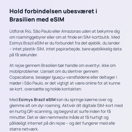
Hold forbindelsen ubesværet i
Brasilien med eSIM
Udforsk Rio, São Paulo eller Amazonas uden at bekymre dig
om roaminggebyrer eller om at finde en SIM-kortbutik. Med
Esimys Brazil eSIM er du forbundet fra det øjeblik, du lander
– intet plastik-SIM, intet papirarbejde, bare øjeblikkelig data
på få sekunder.
At rejse gennem Brasilien bør handle om eventyr, ikke om
mobilproblemer. Uanset om du slentrer gennem
Copacabana, besøger Iguaçu-vandfaldene eller deltager i
møder i São Paulo, er det vigtigt at være online for at kunne
se kort, oversætte og holde kontakten.
Med
Esimys Brazil eSIM
kan du springe køerne over og
glemme alt om dyr roaming. Aktivér dit digitale SIM-kort med
en hurtig QR-scanning, og begynd at surfe inden for få
minutter. Det er den nemmeste måde at få hurtigt og
pålideligt internet på din rejse – og det fungerer med alle
større netværk.