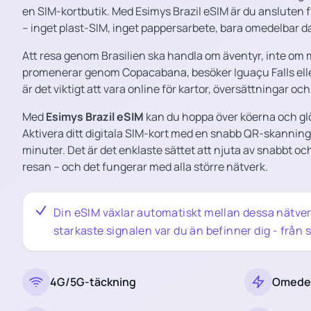
en SIM-kortbutik. Med Esimys Brazil eSIM är du ansluten f
– inget plast-SIM, inget pappersarbete, bara omedelbar d
Att resa genom Brasilien ska handla om äventyr, inte om
promenerar genom Copacabana, besöker Iguaçu Falls eller
är det viktigt att vara online för kartor, översättningar och
Med
Esimys Brazil eSIM
kan du hoppa över köerna och gl
Aktivera ditt digitala SIM-kort med en snabb QR-skanning
minuter. Det är det enklaste sättet att njuta av snabbt och
resan – och det fungerar med alla större nätverk.
Din eSIM växlar automatiskt mellan dessa nätverk
starkaste signalen var du än befinner dig - från st
4G/5G-täckning
Omedel