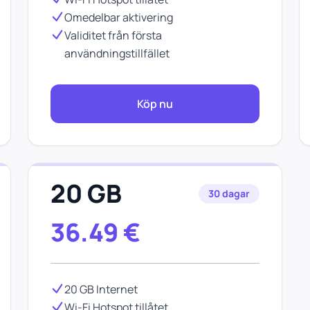
Omedelbar aktivering
Validitet från första
användningstillfället
Köp nu
20 GB
30 dagar
36.49
€
20 GB Internet
Wi-Fi Hotspot tillåtet