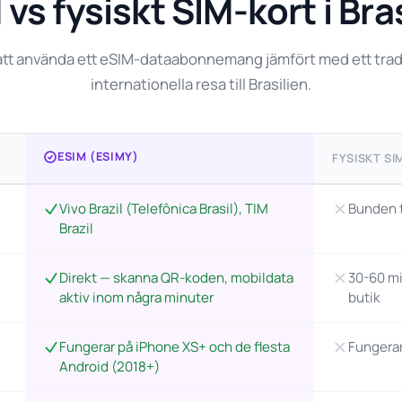
vs fysiskt SIM-kort i Bra
tt använda ett eSIM-dataabonnemang jämfört med ett tradit
internationella resa till Brasilien.
ESIM (ESIMY)
FYSISKT SI
Vivo Brazil (Telefônica Brasil), TIM
Bunden t
Brazil
Direkt — skanna QR-koden, mobildata
30-60 mi
aktiv inom några minuter
butik
Fungerar på iPhone XS+ och de flesta
Fungerar
Android (2018+)