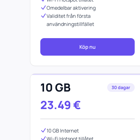
Omedelbar aktivering
Validitet från första
användningstillfället
Köp nu
10 GB
30 dagar
23.49
€
10 GB Internet
Wi-Fi Hotspot tillåtet