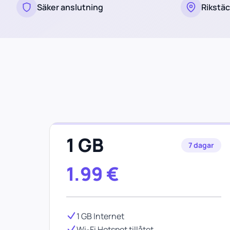
Säker anslutning
Rikstä
1 GB
7 dagar
1.99
€
1 GB Internet
Wi-Fi Hotspot tillåtet