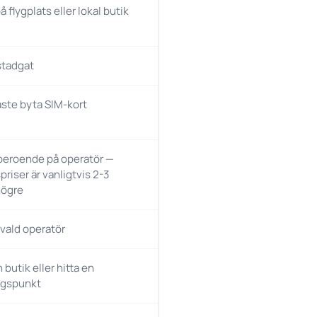
 flygplats eller lokal butik
stadgat
ste byta SIM-kort
 beroende på operatör —
priser är vanligtvis 2-3
högre
 vald operatör
butik eller hitta en
ngspunkt