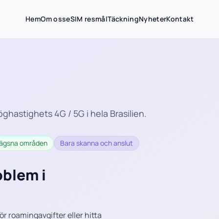
Hem
Om oss
eSIM resmål
Täckning
Nyheter
Kontakt
öghastighets 4G / 5G i hela Brasilien.
vlägsna områden
Bara skanna och anslut
oblem i
ör roamingavgifter eller hitta