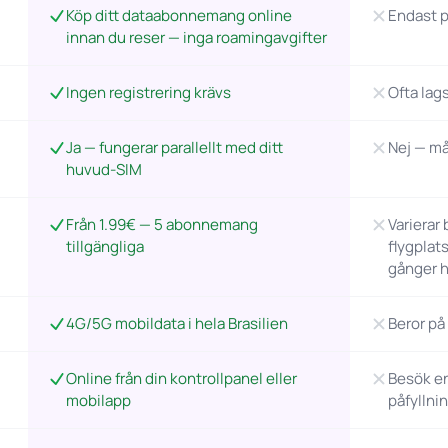
Köp ditt dataabonnemang online
Endast på
innan du reser — inga roamingavgifter
Ingen registrering krävs
Ofta lag
Ja — fungerar parallellt med ditt
Nej — må
huvud-SIM
Från 1.99€ — 5 abonnemang
Varierar
tillgängliga
flygplats
gånger 
4G/5G mobildata i hela Brasilien
Beror på
Online från din kontrollpanel eller
Besök en 
mobilapp
påfyllni