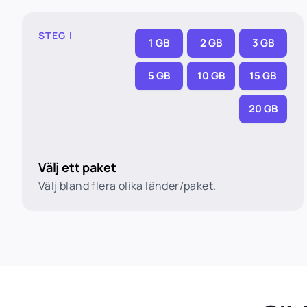
STEG I
1 GB
2 GB
3 GB
5 GB
10 GB
15 GB
20 GB
Välj ett paket
Välj bland flera olika länder/paket.