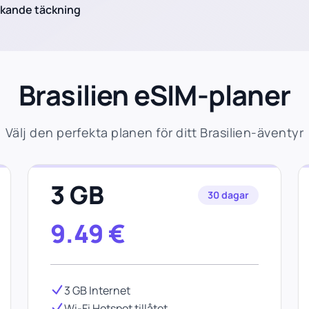
ckande täckning
Brasilien eSIM-planer
Välj den perfekta planen för ditt Brasilien-äventyr
3 GB
30 dagar
9.49
€
3 GB Internet
Wi-Fi Hotspot tillåtet