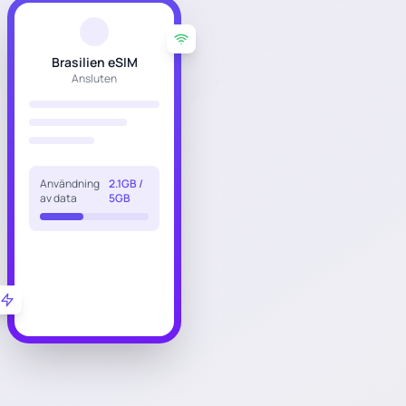
Brasilien eSIM
Ansluten
Användning
2.1GB /
av data
5GB