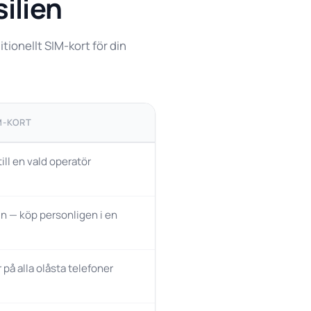
silien
ionellt SIM-kort för din
M-KORT
ill en vald operatör
n — köp personligen i en
 på alla olåsta telefoner