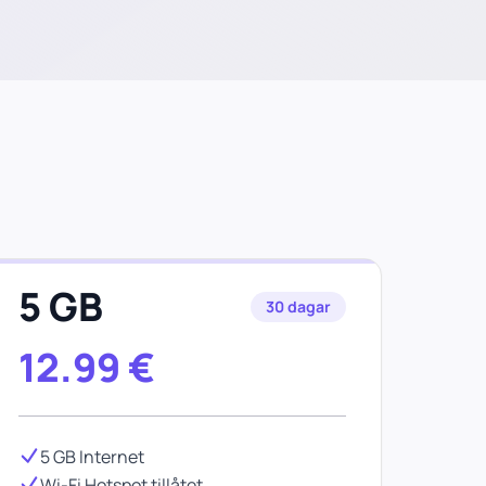
5 GB
30 dagar
12.99
€
5 GB Internet
Wi-Fi Hotspot tillåtet