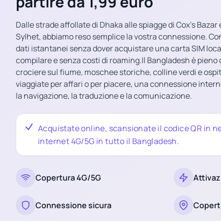
partire da 1,99 euro
Dalle strade affollate di Dhaka alle spiagge di Cox’s Bazar e
Sylhet, abbiamo reso semplice la vostra connessione. Co
dati istantanei senza dover acquistare una carta SIM loc
compilare e senza costi di roaming.Il Bangladesh è pieno di
crociere sul fiume, moschee storiche, colline verdi e ospi
viaggiate per affari o per piacere, una connessione intern
la navigazione, la traduzione e la comunicazione.
Acquistate online, scansionate il codice QR in ne
internet 4G/5G in tutto il Bangladesh.
Copertura 4G/5G
Attivaz
Connessione sicura
Copert