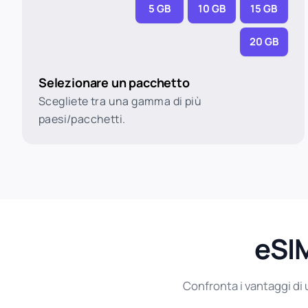
5 GB
10 GB
15 GB
20 GB
Selezionare un pacchetto
Scegliete tra una gamma di più
paesi/pacchetti.
eSIM
Confronta i vantaggi di 