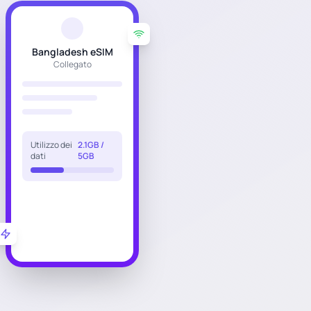
Bangladesh eSIM
Collegato
Utilizzo dei
2.1GB /
dati
5GB