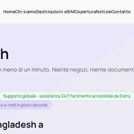
Home
Chi siamo
Destinazioni eSIM
Copertura
Notizie
Contatto
sh
n meno di un minuto. Niente negozi, niente documenti,
Supporto globale - assistenza 24/7 facilmente accessibile da Esimy
a e-mail in pochi secondi.
ngladesh a