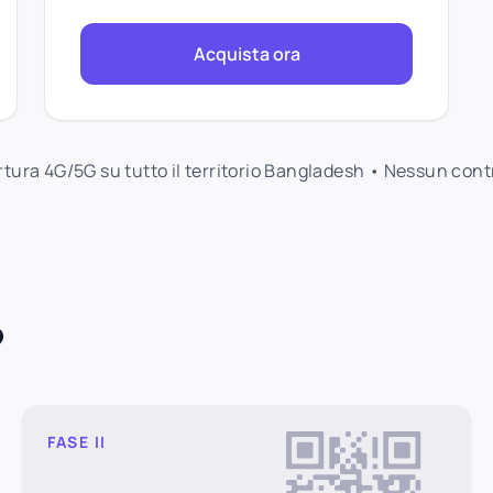
Acquista ora
ertura 4G/5G su tutto il territorio Bangladesh • Nessun con
?
FASE II