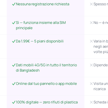
Nessuna registrazione richiesta
Spesso r
Sì — funziona insieme alla SIM
No — è n
principale
Da 1.99€ — 5 piani disponibili
Varia in 
negli ae
volte più
Dati mobili 4G/5G in tutto il territorio
Dipende 
di Bangladesh
Online dal tuo pannello o app mobile
Visita u
ricarica
100% digitale — zero rifiuti di plastica
Scheda i