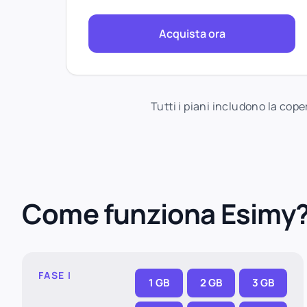
Acquista ora
Tutti i piani includono la cop
Come funziona Esimy
FASE I
1 GB
2 GB
3 GB