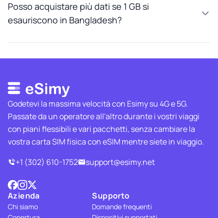
Posso acquistare più dati se 1 GB si
esauriscono in Bangladesh?
Godetevi la massima velocità con Esimy su 4G e 5G.
Passate da un operatore all'altro durante i vostri viaggi
con piani flessibili e vari pacchetti, senza cambiare la
vostra carta SIM fisica con eSIM mentre siete in viaggio.
+1 (302) 610-1752
support@esimy.net
Azienda
Supporto
Chi siamo
Domande frequenti
Copertura
Dispositivi supportati