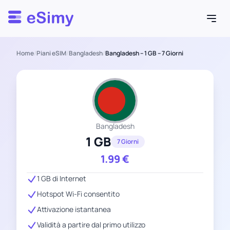
Esimy
Home
/
Piani eSIM
/
Bangladesh
/
Bangladesh – 1 GB – 7 Giorni
Bangladesh
1 GB
7 Giorni
1.99
€
1 GB di Internet
Hotspot Wi-Fi consentito
Attivazione istantanea
Validità a partire dal primo utilizzo