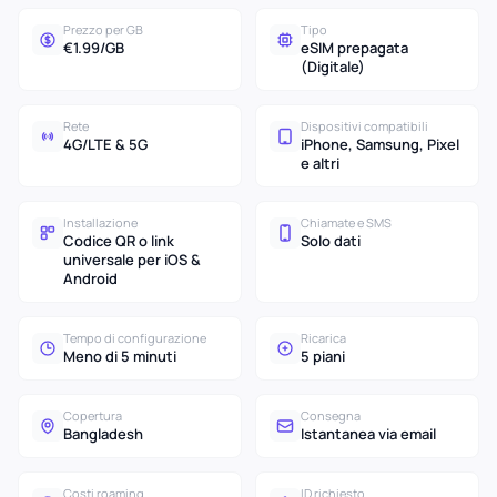
Prezzo per GB
Tipo
€1.99/GB
eSIM prepagata
(Digitale)
Rete
Dispositivi compatibili
4G/LTE & 5G
iPhone, Samsung, Pixel
e altri
Installazione
Chiamate e SMS
Codice QR o link
Solo dati
universale per iOS &
Android
Tempo di configurazione
Ricarica
Meno di 5 minuti
5 piani
Copertura
Consegna
Bangladesh
Istantanea via email
Costi roaming
ID richiesto