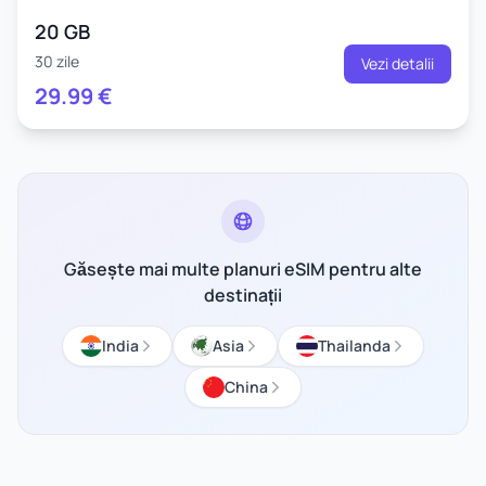
20 GB
30 zile
Vezi detalii
29.99
€
Găsește mai multe planuri eSIM pentru alte
destinații
India
Asia
Thailanda
China