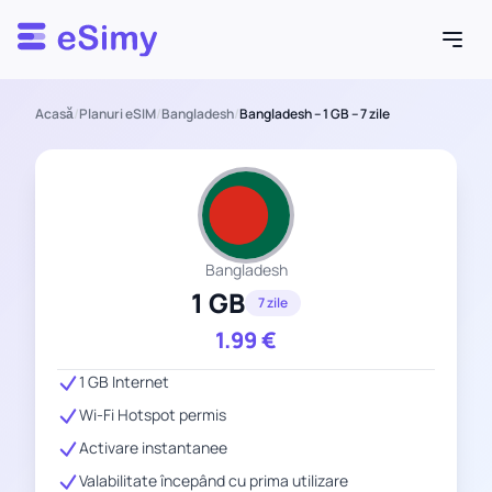
Esimy
Acasă
/
Planuri eSIM
/
Bangladesh
/
Bangladesh – 1 GB – 7 zile
Bangladesh
1 GB
7 zile
1.99
€
1 GB Internet
Wi-Fi Hotspot permis
Activare instantanee
Valabilitate începând cu prima utilizare