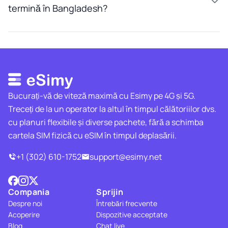
termină în Bangladesh?
Bucurați-vă de viteză maximă cu Esimy pe 4G și 5G.
Treceți de la un operator la altul în timpul călătoriilor dvs.
cu planuri flexibile și diverse pachete, fără a schimba
cartela SIM fizică cu eSIM în timpul deplasării.
+1 (302) 610-1752
support@esimy.net
Compania
Sprijin
Despre noi
Întrebări frecvente
Acoperire
Dispozitive acceptate
Blog
Chat live