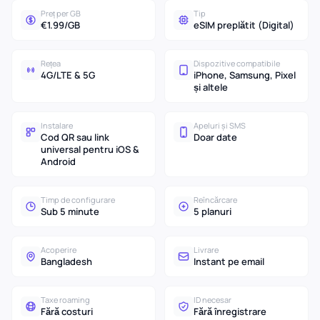
Preț per GB
Tip
€1.99/GB
eSIM preplătit (Digital)
Rețea
Dispozitive compatibile
4G/LTE & 5G
iPhone, Samsung, Pixel
și altele
Instalare
Apeluri și SMS
Cod QR sau link
Doar date
universal pentru iOS &
Android
Timp de configurare
Reîncărcare
Sub 5 minute
5 planuri
Acoperire
Livrare
Bangladesh
Instant pe email
Taxe roaming
ID necesar
Fără costuri
Fără înregistrare