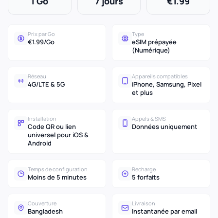
1 Go
7 jours
€1.99
Prix par Go
Type
€1.99/Go
eSIM prépayée
(Numérique)
Réseau
Appareils compatibles
4G/LTE & 5G
iPhone, Samsung, Pixel
et plus
Installation
Appels & SMS
Code QR ou lien
Données uniquement
universel pour iOS &
Android
Temps de configuration
Recharge
Moins de 5 minutes
5 forfaits
Couverture
Livraison
Bangladesh
Instantanée par email