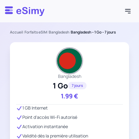
Esimy
Accueil
/
Forfaits eSIM
/
Bangladesh
/
Bangladesh – 1 Go – 7 jours
Bangladesh
1 Go
7 jours
1.99
€
1 GB Internet
Point d'accès Wi-Fi autorisé
Activation instantanée
Validité dès la première utilisation