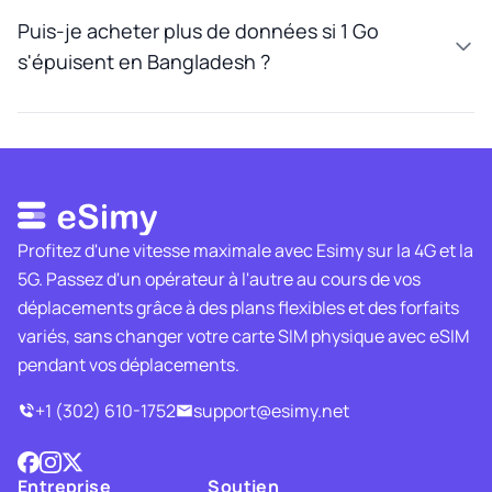
Puis-je acheter plus de données si 1 Go
s'épuisent en Bangladesh ?
Profitez d'une vitesse maximale avec Esimy sur la 4G et la
5G. Passez d'un opérateur à l'autre au cours de vos
déplacements grâce à des plans flexibles et des forfaits
variés, sans changer votre carte SIM physique avec eSIM
pendant vos déplacements.
+1 (302) 610-1752
support@esimy.net
Entreprise
Soutien