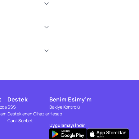
t
Destek
Benim Esimy'm
zda
SSS
Bakiye Kontrolü
samı
Desteklenen Cihazlar
Hesap
Canlı Sohbet
Uygulamayı İndir