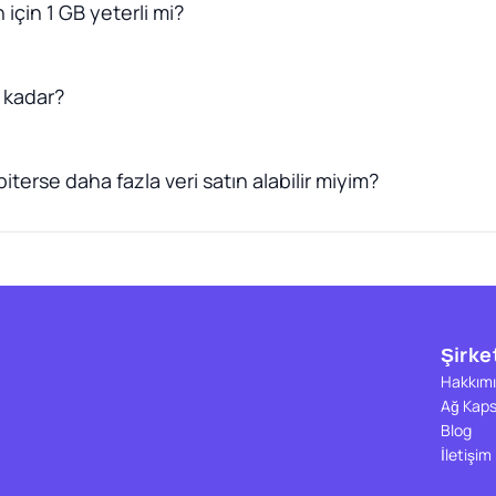
için 1 GB yeterli mi?
 kadar?
terse daha fazla veri satın alabilir miyim?
Şirke
Hakkımı
Ağ Kap
Blog
İletişim