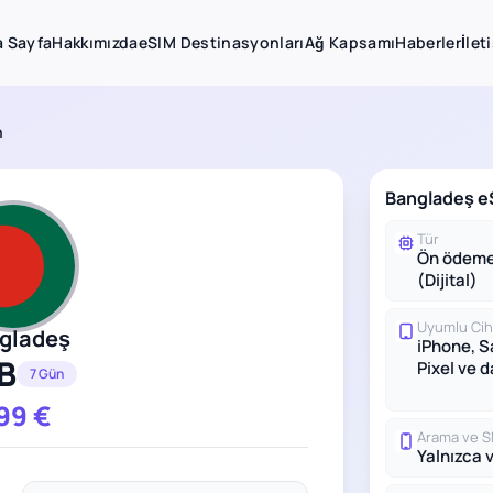
 Sayfa
Hakkımızda
eSIM Destinasyonları
Ağ Kapsamı
Haberler
İlet
n
Bangladeş eS
Tür
Ön ödeme
(Dijital)
Uyumlu Cih
gladeş
iPhone, 
B
Pixel ve 
7 Gün
.99
€
Arama ve 
Yalnızca v