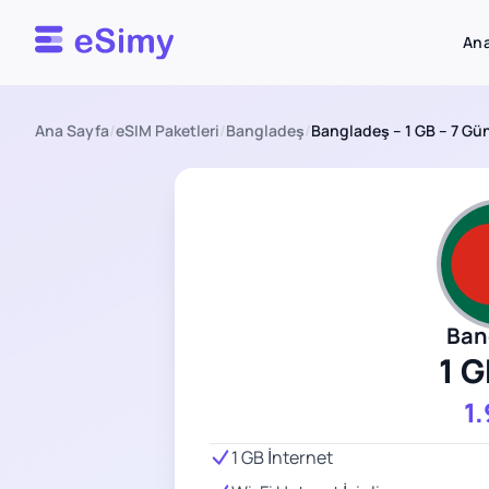
Esimy
Ana
Ana Sayfa
/
eSIM Paketleri
/
Bangladeş
/
Bangladeş – 1 GB – 7 Gü
Ban
1 G
1
1 GB İnternet