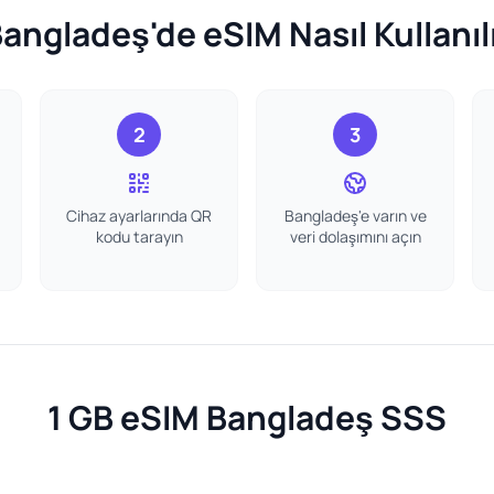
angladeş'de eSIM Nasıl Kullanıl
2
3
Cihaz ayarlarında QR
Bangladeş'e varın ve
kodu tarayın
veri dolaşımını açın
1 GB eSIM Bangladeş SSS