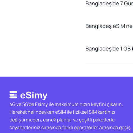
Bangladeş'de 7 Gün 
Bangladeş eSIM ne
Bangladeş'de 1 GB bi
4G ve 5G'de Esimy ile maksimum hızın keyfini çıkarın.
Hareket halindeyken eSIM ile fiziksel SIM kartınızı
değiştirmeden, esnek planlar ve çeşitli paketlerle
seyahatleriniz sırasında farklı operatörler arasında geçiş