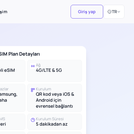
Dil Seçiniz
işim
Giriş yap
TR
IM Plan Detayları
Ağ
li eSIM
4G/LTE & 5G
azlar
Kurulum
Samsung,
QR kod veya iOS &
daha
Android için
evrensel bağlantı
SMS
Kurulum Süresi
eri
5 dakikadan az