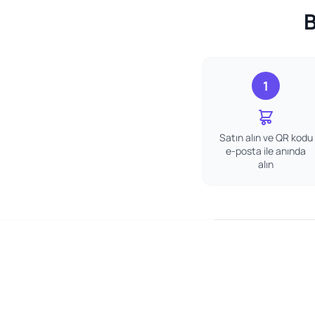
B
1
Satın alın ve QR kodu
e-posta ile anında
alın