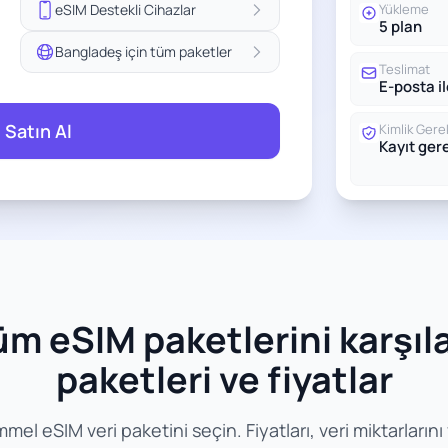
eSIM Destekli Cihazlar
Yükleme
5 plan
Bangladeş için tüm paketler
Teslimat
E-posta i
 Satın Al
Kimlik Gerek
Kayıt ge
m eSIM paketlerini karşılaşt
paketleri ve fiyatlar
eSIM veri paketini seçin. Fiyatları, veri miktarlarını ve