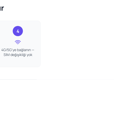
ır
4
4G/5G'ye bağlanın —
SIM değişikliği yok