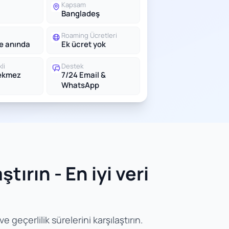
Kapsam
Bangladeş
Roaming Ücretleri
le anında
Ek ücret yok
li
Destek
rekmez
7/24 Email &
WhatsApp
ırın - En iyi veri
 geçerlilik sürelerini karşılaştırın.