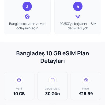
3
4
Bangladeş'e varın ve veri
4G/5G'ye bağlanın — SIM
dolaşımını açın
değişikliği yok
Bangladeş 10 GB eSIM Plan
Detayları
VERI
GEÇERLILIK
FIYAT
10 GB
30 Gün
€18.99