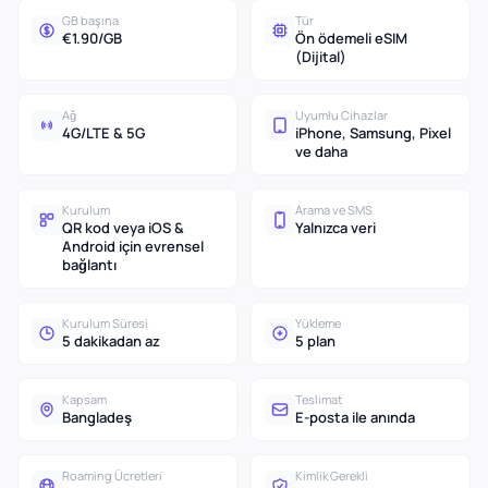
GB başına
Tür
€1.90/GB
Ön ödemeli eSIM
(Dijital)
Ağ
Uyumlu Cihazlar
4G/LTE & 5G
iPhone, Samsung, Pixel
ve daha
Kurulum
Arama ve SMS
QR kod veya iOS &
Yalnızca veri
Android için evrensel
bağlantı
Kurulum Süresi
Yükleme
5 dakikadan az
5 plan
Kapsam
Teslimat
Bangladeş
E-posta ile anında
Roaming Ücretleri
Kimlik Gerekli