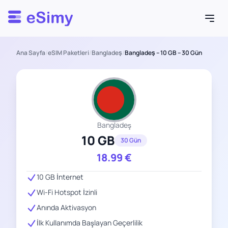
Esimy
Ana Sayfa
/
eSIM Paketleri
/
Bangladeş
/
Bangladeş – 10 GB – 30 Gün
Bangladeş
10 GB
30 Gün
18.99
€
10 GB İnternet
Wi-Fi Hotspot İzinli
Anında Aktivasyon
İlk Kullanımda Başlayan Geçerlilik