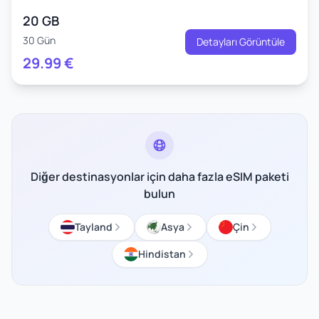
20 GB
30 Gün
Detayları Görüntüle
29.99
€
Diğer destinasyonlar için daha fazla eSIM paketi
bulun
Tayland
Asya
Çin
Hindistan