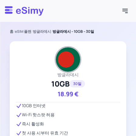
Esimy
홈
/
eSIM 플랜
/
방글라데시
/
방글라데시 – 10GB – 30일
방글라데시
10GB
30일
18.99
€
10GB 인터넷
Wi-Fi 핫스팟 허용
즉시 활성화
첫 사용 시부터 유효 기간