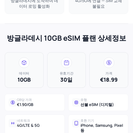
방글라데시에 도착하여 데
4G/5G에 연결 — SIM 교체
이터 로밍 활성화
불필요
방글라데시 10GB eSIM 플랜 상세정보
데이터
유효기간
가격
10GB
30일
€18.99
GB당 가격
유형
€1.90/GB
선불 eSIM (디지털)
네트워크
호환 기기
4G/LTE & 5G
iPhone, Samsung, Pixel
등