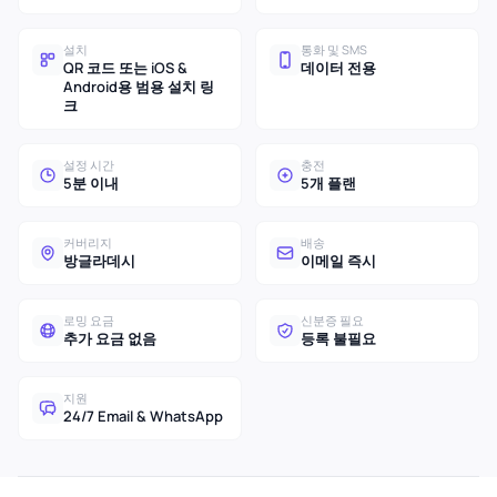
설치
통화 및 SMS
QR 코드 또는 iOS &
데이터 전용
Android용 범용 설치 링
크
설정 시간
충전
5분 이내
5개 플랜
커버리지
배송
방글라데시
이메일 즉시
로밍 요금
신분증 필요
추가 요금 없음
등록 불필요
지원
24/7 Email & WhatsApp