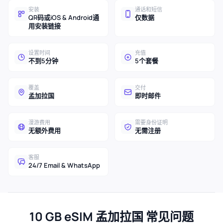
安装
通话和短信
QR码或iOS & Android通
仅数据
用安装链接
设置时间
充值
不到5分钟
5个套餐
覆盖
交付
孟加拉国
即时邮件
漫游费用
需要身份证明
无额外费用
无需注册
客服
24/7 Email & WhatsApp
10 GB eSIM 孟加拉国 常见问题