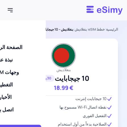
Esimy
الرئيسية
/
خطط eSIM
/
بنغلاديش
/
بنغلاديش – 10 جيجابايت – 30 يومًا
الصفحة الر
نبذة عن
بنغلاديش
وجهات eSIM
10 جيجابايت
30 يومًا
التغطي
18.99
€
الأخبار
10 جيجابايت إنترنت
نقطة اتصال Wi-Fi مسموح بها
اتصل بن
التفعيل الفوري
الصلاحية بدءاً من أول استخدام