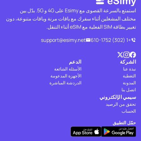
استمتع بالسرعة القصوى مع Esimy على 4G و 5G. بدّل بين
مختلف المشغلين أثناء سفرك مع باقات مرنة وباقات متنوعة، دون
تغيير بطاقة SIM الفعلية مع eSIM أثناء التنقل.
support@esimy.net
+1 (302) 610-1752
الشركة
الدعم
نبذة عنا
الأسئلة الشائعة
التغطية
الأجهزة المدعومة
المدونة
الدردشة المباشرة
اتصل بنا
سيمي الإلكتروني
تحقق من الرصيد
الحساب
حمّل التطبيق