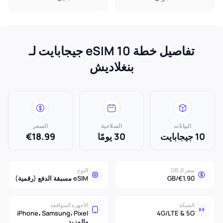
تفاصيل خطة eSIM 10 جيجابايت لـ
بنغلاديش
البيانات
الصلاحية
السعر
10 جيجابايت
30 يومًا
€18.99
سعر الـ GB
النوع
€1.90/GB
eSIM مسبقة الدفع (رقمية)
الشبكة
الأجهزة المتوافقة
iPhone، Samsung، Pixel
4G/LTE & 5G
والمزيد