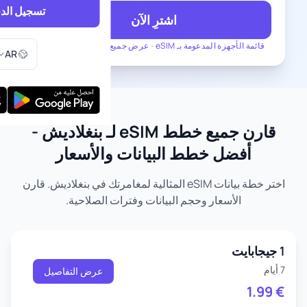
تسجيل الد
اشترِ الآن
اختر اللغ
قائمة الأجهزة المدعومة بـ eSIM
-
عرض جميع الخطط لـ بنغلاديش
AR
قارن جميع خطط eSIM لـ بنغلاديش -
أفضل خطط البيانات والأسعار
اختر خطة بيانات eSIM المثالية لمغامرتك في بنغلاديش. قارن
الأسعار وحجم البيانات وفترات الصلاحية.
1 جيجابايت
7 أيام
عرض التفاصيل
1.99
€