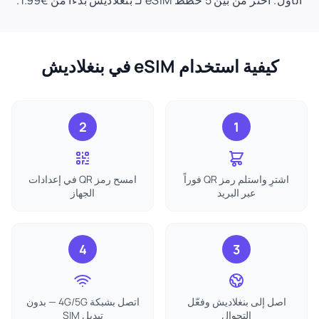
الأول. اختر من بين 5 خطط eSIM لـ بنغلاديش بدءًا من €1.99.
كيفية استخدام eSIM في بنغلاديش
2
1
اشترِ واستلم رمز QR فوراً
امسح رمز QR في إعدادات
عبر البريد
الجهاز
4
3
اصل إلى بنغلاديش وفعّل
اتصل بشبكة 4G/5G — بدون
التجوال
تبديل SIM