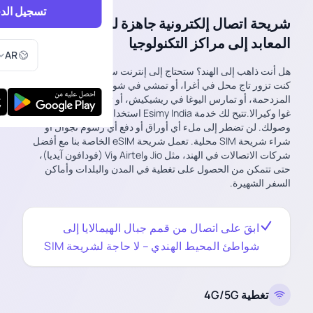
تسجيل الد
شريحة اتصال إلكترونية جاهزة للسفر للهند: من
المعابد إلى مراكز التكنولوجيا
اختر اللغ
AR
هل أنت ذاهب إلى الهند؟ ستحتاج إلى إنترنت سريع وموثوق به سواء
كنت تزور تاج محل في أغرا، أو تمشي في شوارع دلهي ومومباي
المزدحمة، أو تمارس اليوغا في ريشيكيش، أو تسترخي على شواطئ
غوا وكيرالا.تتيح لك خدمة Esimy India استخدام بيانات 4G و 5G فور
وصولك. لن تضطر إلى ملء أي أوراق أو دفع أي رسوم تجوال أو
شراء شريحة SIM محلية. تعمل شريحة eSIM الخاصة بنا مع أفضل
شركات الاتصالات في الهند، مثل Jio وAirtel وVi (فودافون آيديا)،
حتى تتمكن من الحصول على تغطية في المدن والبلدات وأماكن
السفر الشهيرة.
ابقَ على اتصال من قمم جبال الهيمالايا إلى
شواطئ المحيط الهندي – لا حاجة لشريحة SIM
تغطية 4G/5G