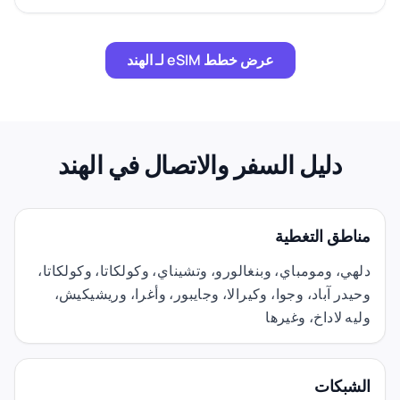
عرض خطط eSIM لـ الهند
دليل السفر والاتصال في الهند
مناطق التغطية
دلهي، ومومباي، وبنغالورو، وتشيناي، وكولكاتا، وكولكاتا،
وحيدر آباد، وجوا، وكيرالا، وجايبور، وأغرا، وريشيكيش،
وليه لاداخ، وغيرها
الشبكات