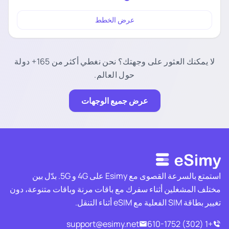
عرض الخطط
لا يمكنك العثور على وجهتك؟ نحن نغطي أكثر من 165+ دولة
حول العالم.
عرض جميع الوجهات
استمتع بالسرعة القصوى مع Esimy على 4G و 5G. بدّل بين
مختلف المشغلين أثناء سفرك مع باقات مرنة وباقات متنوعة، دون
تغيير بطاقة SIM الفعلية مع eSIM أثناء التنقل.
support@esimy.net
+1 (302) 610-1752