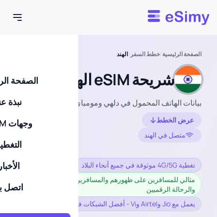
Esimy
الصفحة الرئيسية
/
خطط السفر
/
الهند
شريحة eSIM الهند
الصفحة الر
نبذة عن
بيانات الهاتف المحمول في دلهي ومومباي وجوا وغيرها
عرض الخطط
وجهات eSIM
متصل في الهند
التغطي
الأخبار
تغطية 4G/5G موثوقة في جميع أنحاء البلاد
مثالي للمسافرين على ظهورهم والمسافرين من رجال الأعمال
اتصل بن
والرحالة الرقميين
يعمل مع Jio وAirtel وVi - أفضل الشبكات في الهند